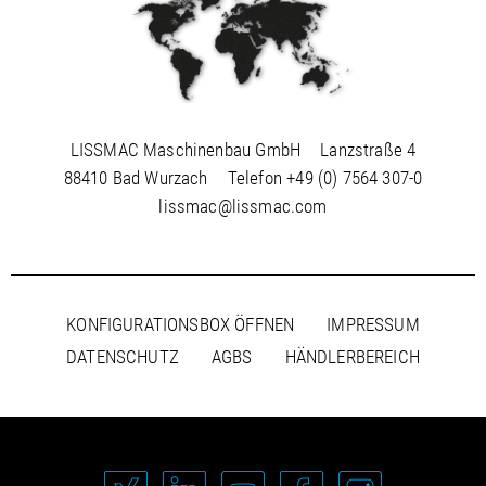
Ausgangsleistung max.
8,7 kW, 11,8 PS
PDF / 0,4 MB
Sägeblattdrehzahl
2300 1/min
Abmessungen (L/B/H)
1040/585/910 mm
Gewicht
105 kg
LISSMAC Maschinenbau GmbH
Lanzstraße 4
88410 Bad Wurzach
Telefon
+49 (0) 7564 307-0
lissmac@lissmac.com
KONFIGURATIONSBOX ÖFFNEN
IMPRESSUM
DATENSCHUTZ
AGBS
HÄNDLERBEREICH