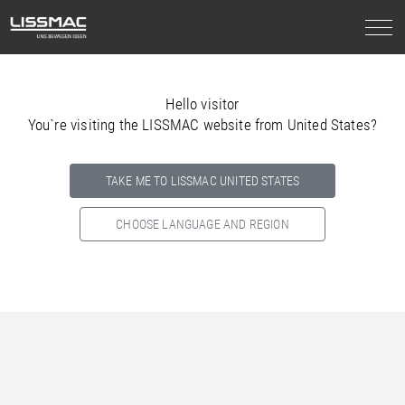
Hello visitor
You`re visiting the LISSMAC website from United States?
TAKE ME TO LISSMAC UNITED STATES
CHOOSE LANGUAGE AND REGION
Select your country below so we can show
you the correct
information for your location.
NORTH AMERICA
SOUTH AMERICA