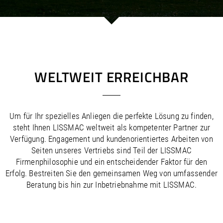
/
/
Saudi Arabia
Hungary
EN
EN
/
/
Singapore
Iceland
EN
EN
/
/
Taiwan
Ireland
EN
EN
/
/
Thailand
Italy
EN
IT
EN
/
/
United Arab Emirates
Kazakhstan
EN
EN
/
/
Uzbekistan
Latvia
EN
EN
WELTWEIT ERREICHBAR
/
/
Liechtenstein
Viet Nam
EN
EN
DE
/
Lithuania
EN
/
Luxembourg
EN
DE
FR
Um für Ihr spezielles Anliegen die perfekte Lösung zu finden,
/
Malta
EN
steht Ihnen LISSMAC weltweit als kompetenter Partner zur
/
Netherlands
EN
NL
Verfügung. Engagement und kundenorientiertes Arbeiten von
/
Norway
EN
Seiten unseres Vertriebs sind Teil der LISSMAC
/
Poland
EN
Firmenphilosophie und ein entscheidender Faktor für den
/
Portugal
EN
ES
Erfolg. Bestreiten Sie den gemeinsamen Weg von umfassender
/
Romania
EN
Beratung bis hin zur Inbetriebnahme mit LISSMAC.
/
Russian Federation
EN
/
Serbia
EN
/
Slovakia
EN