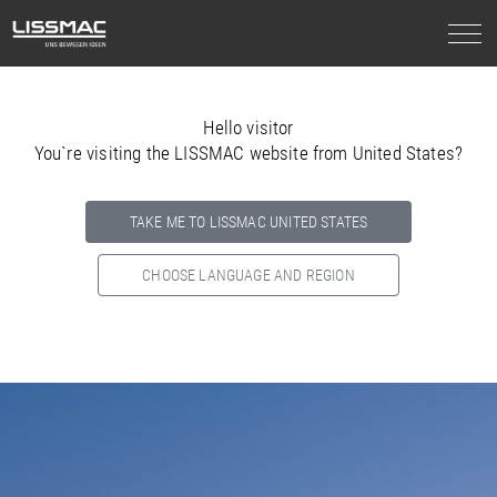
Hello visitor
You`re visiting the LISSMAC website from United States?
TAKE ME TO LISSMAC UNITED STATES
CHOOSE LANGUAGE AND REGION
Select your country below so we can show
you the correct
information for your location.
NORTH AMERICA
SOUTH AMERICA