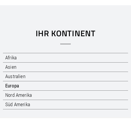
/
Slovenia
EN
/
Spain
EN
ES
/
Sweden
EN
/
Switzerland
EN
DE
FR
IT
/
Turkey
EN
IHR KONTINENT
/
Ukraine
EN
/
United Kingdom
EN
Afrika
Asien
Australien
Europa
Nord Amerika
Süd Amerika