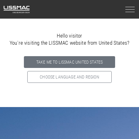
Hello visitor
You`re visiting the LISSMAC website from United States?
TAKE ME TO LISSMAC UNITED STATES
CHOOSE LANGUAGE AND REGION
Select your country below so we can show
you the correct
information for your location.
NORTH AMERICA
SOUTH AMERICA