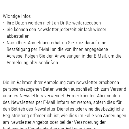
/
Slovenia
EN
/
Spain
EN
ES
/
Sweden
EN
Wichtige Infos
/
Switzerland
EN
DE
FR
IT
Ihre Daten werden nicht an Dritte weitergegeben
/
Turkey
EN
Sie können den Newsletter jederzeit einfach wieder
/
abbestellen
Ukraine
EN
/
Nach Ihrer Anmeldung erhalten Sie kurz darauf eine
United Kingdom
EN
Bestätigung per E-Mail an die von Ihnen angegebene
Adresse. Folgen Sie den Anweisungen in der E-Mail, um die
Anmeldung abzuschließen.
Die im Rahmen Ihrer Anmeldung zum Newsletter erhobenen
personenbezogenen Daten werden ausschließlich zum Versand
unseres Newsletters verwendet. Ferner könnten Abonnenten
des Newsletters per E-Mail informiert werden, sofern dies für
den Betrieb des Newsletter-Dienstes oder eine diesbezügliche
Registrierung erforderlich ist, wie dies im Falle von Änderungen
am Newsletter Angebot oder bei der Veränderung der
technischen Gegebenheiten der Fall sein könnte.