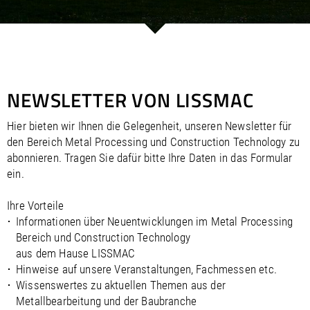
/
/
Saudi Arabia
Hungary
EN
EN
/
/
Singapore
Iceland
EN
EN
/
/
Taiwan
Ireland
EN
EN
/
/
Thailand
Italy
EN
IT
EN
/
/
United Arab Emirates
Kazakhstan
EN
EN
NEWSLETTER VON LISSMAC
/
/
Uzbekistan
Latvia
EN
EN
/
/
Liechtenstein
Viet Nam
EN
EN
DE
Hier bieten wir Ihnen die Gelegenheit, unseren Newsletter für
/
Lithuania
EN
den Bereich Metal Processing und Construction Technology zu
/
Luxembourg
EN
DE
FR
abonnieren. Tragen Sie dafür bitte Ihre Daten in das Formular
/
Malta
EN
ein.
/
Netherlands
EN
NL
/
Norway
EN
Ihre Vorteile
/
Poland
EN
Informationen über Neuentwicklungen im Metal Processing
/
Portugal
EN
ES
Bereich und Construction Technology
/
Romania
EN
aus dem Hause LISSMAC
/
Russian Federation
EN
Hinweise auf unsere Veranstaltungen, Fachmessen etc.
/
Serbia
EN
Wissenswertes zu aktuellen Themen aus der
/
Slovakia
EN
Metallbearbeitung und der Baubranche