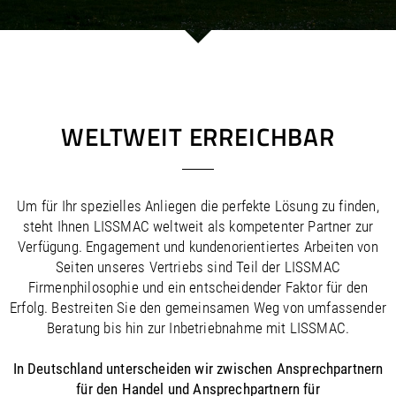
/
/
Saudi Arabia
Hungary
EN
EN
/
/
Singapore
Iceland
EN
EN
/
/
Taiwan
Ireland
EN
EN
/
/
Thailand
Italy
EN
IT
EN
/
/
United Arab Emirates
Kazakhstan
EN
EN
/
/
Uzbekistan
Latvia
EN
EN
WELTWEIT ERREICHBAR
/
/
Liechtenstein
Viet Nam
EN
EN
DE
/
Lithuania
EN
/
Luxembourg
EN
DE
FR
Um für Ihr spezielles Anliegen die perfekte Lösung zu finden,
/
Malta
EN
steht Ihnen LISSMAC weltweit als kompetenter Partner zur
/
Netherlands
EN
NL
Verfügung. Engagement und kundenorientiertes Arbeiten von
/
Norway
EN
Seiten unseres Vertriebs sind Teil der LISSMAC
/
Poland
EN
Firmenphilosophie und ein entscheidender Faktor für den
/
Portugal
EN
ES
Erfolg. Bestreiten Sie den gemeinsamen Weg von umfassender
/
Romania
EN
Beratung bis hin zur Inbetriebnahme mit LISSMAC.
/
Russian Federation
EN
/
Serbia
EN
In Deutschland unterscheiden wir zwischen Ansprechpartnern
/
Slovakia
EN
für den Handel und Ansprechpartnern für