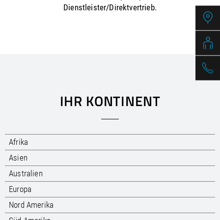
/
Slovenia
EN
Dienstleister/Direktvertrieb.
/
Spain
EN
ES
/
Sweden
EN
/
Switzerland
EN
DE
FR
IT
/
Turkey
EN
/
Ukraine
EN
/
United Kingdom
EN
IHR KONTINENT
Afrika
Asien
Australien
Europa
Nord Amerika