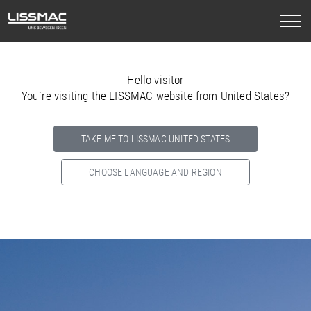
Hello visitor
You`re visiting the LISSMAC website from United States?
TAKE ME TO LISSMAC UNITED STATES
CHOOSE LANGUAGE AND REGION
Select your country below so we can show
you the correct
information for your location.
NORTH AMERICA
SOUTH AMERICA