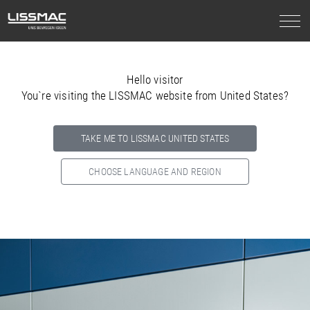
Hello visitor
You`re visiting the LISSMAC website from United States?
TAKE ME TO LISSMAC UNITED STATES
CHOOSE LANGUAGE AND REGION
Select your country below so we can show
you the correct
information for your location.
NORTH AMERICA
SOUTH AMERICA