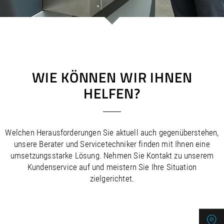
/
/
Saudi Arabia
Hungary
EN
EN
/
/
Singapore
Iceland
EN
EN
/
/
Taiwan
Ireland
EN
EN
/
/
Thailand
Italy
EN
IT
EN
/
/
United Arab Emirates
Kazakhstan
EN
EN
/
/
Uzbekistan
Latvia
EN
EN
WIE KÖNNEN WIR IHNEN
/
/
Liechtenstein
Viet Nam
EN
EN
DE
HELFEN?
/
Lithuania
EN
/
Luxembourg
EN
DE
FR
/
Malta
EN
/
Netherlands
EN
NL
Welchen Herausforderungen Sie aktuell auch gegenüberstehen,
/
Norway
EN
unsere Berater und Servicetechniker finden mit Ihnen eine
/
Poland
EN
umsetzungsstarke Lösung. Nehmen Sie Kontakt zu unserem
/
Portugal
EN
ES
Kundenservice auf und meistern Sie Ihre Situation
/
zielgerichtet.
Romania
EN
/
Russian Federation
EN
/
Serbia
EN
/
Slovakia
EN