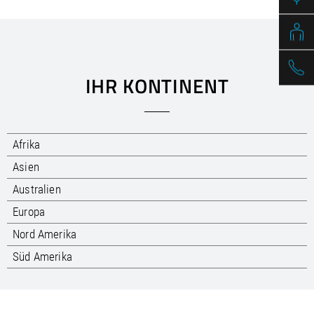
/
Slovenia
EN
/
Spain
EN
ES
/
Sweden
EN
/
Switzerland
EN
DE
FR
IT
/
Turkey
EN
IHR KONTINENT
/
Ukraine
EN
/
United Kingdom
EN
Afrika
Asien
Australien
Europa
Nord Amerika
Süd Amerika