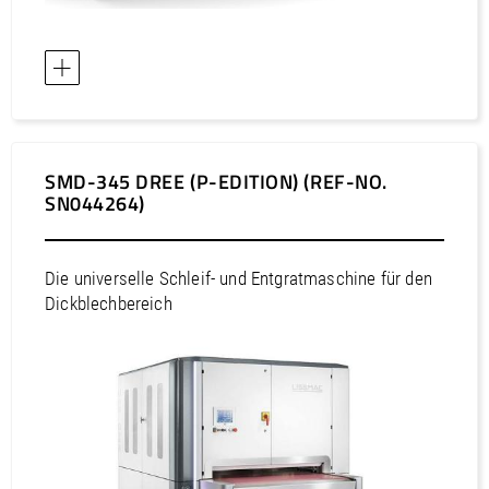
Europa / Estland
Europa / Finnland
Europa / Frankreich
Europa / Griechenland
Europa / Irland
Europa / Island
SMD-345 DREE (P-EDITION) (REF-NO.
SN044264)
Europa / Italien
Europa / Kasachstan
Europa / Kroatien
Die universelle Schleif- und Entgratmaschine für den
Dickblechbereich
Europa / Lettland
Europa / Liechtenstein
Europa / Litauen
Europa / Luxemburg
Europa / Malta
Europa / Niederlande