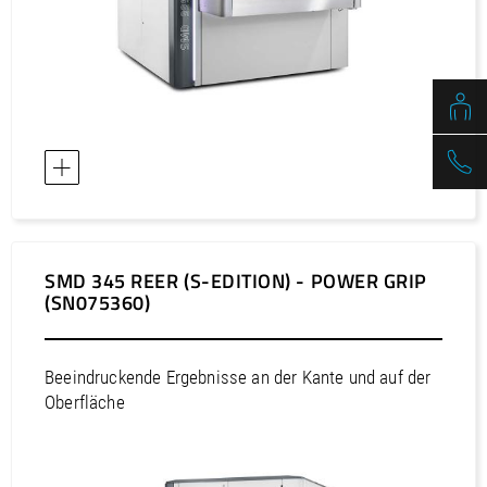
Europa / Norwegen
Europa / Österreich
Europa / Polen
Europa / Portugal
Europa / Rumänien
Europa / Russische Föderation
Europa / Schweden
Europa / Schweiz
Europa / Serbien
SMD 345 REER (S-EDITION) - POWER GRIP
(SN075360)
Europa / Slowakei
Europa / Slowenien
Europa / Spanien
Beeindruckende Ergebnisse an der Kante und auf der
Oberfläche
Europa / Tschechische Republik
Europa / Türkei
Europa / Ukraine