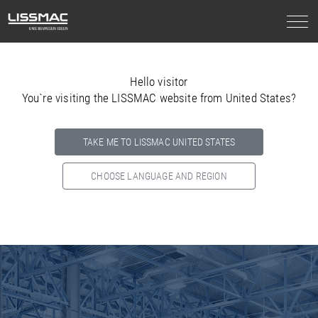
Hello visitor
You`re visiting the LISSMAC website from United States?
TAKE ME TO LISSMAC UNITED STATES
CHOOSE LANGUAGE AND REGION
Select your country below so we can show
you the correct
information for your location.
NORTH AMERICA
SOUTH AMERICA