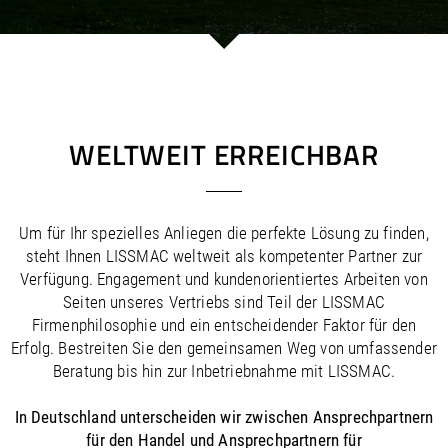
/
/
Saudi Arabia
Hungary
EN
EN
/
/
Singapore
Iceland
EN
EN
/
/
Taiwan
Ireland
EN
EN
/
/
Thailand
Italy
EN
IT
EN
/
/
United Arab Emirates
Kazakhstan
EN
EN
/
/
Uzbekistan
Latvia
EN
EN
WELTWEIT ERREICHBAR
/
/
Liechtenstein
Viet Nam
EN
EN
DE
/
Lithuania
EN
/
Luxembourg
EN
DE
FR
Um für Ihr spezielles Anliegen die perfekte Lösung zu finden,
/
Malta
EN
steht Ihnen LISSMAC weltweit als kompetenter Partner zur
/
Netherlands
EN
NL
Verfügung. Engagement und kundenorientiertes Arbeiten von
/
Norway
EN
Seiten unseres Vertriebs sind Teil der LISSMAC
/
Poland
EN
Firmenphilosophie und ein entscheidender Faktor für den
/
Portugal
EN
ES
Erfolg. Bestreiten Sie den gemeinsamen Weg von umfassender
/
Romania
EN
Beratung bis hin zur Inbetriebnahme mit LISSMAC.
/
Russian Federation
EN
/
Serbia
EN
In Deutschland unterscheiden wir zwischen Ansprechpartnern
/
Slovakia
EN
für den Handel und Ansprechpartnern für