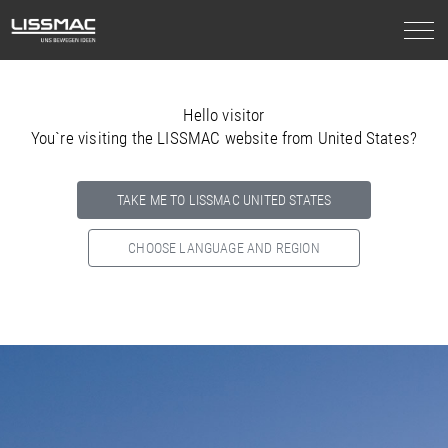
Hello visitor
You`re visiting the LISSMAC website from United States?
TAKE ME TO LISSMAC UNITED STATES
CHOOSE LANGUAGE AND REGION
Select your country below so we can show
you the correct
information for your location.
NORTH AMERICA
SOUTH AMERICA