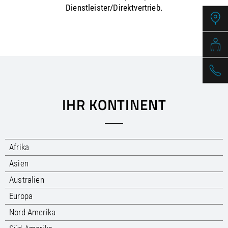
/
Slovenia
EN
Dienstleister/Direktvertrieb.
/
Spain
EN
ES
/
Sweden
EN
/
Switzerland
EN
DE
FR
IT
/
Turkey
EN
/
Ukraine
EN
/
United Kingdom
EN
IHR KONTINENT
Afrika
Asien
Australien
Europa
Nord Amerika