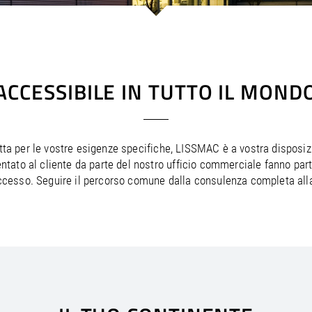
/
Netherlands
EN
NL
Uk
/
Norway
EN
Un
ACCESSIBILE IN TUTTO IL MOND
fetta per le vostre esigenze specifiche, LISSMAC è a vostra disposi
entato al cliente da parte del nostro ufficio commerciale fanno par
successo. Seguire il percorso comune dalla consulenza completa al