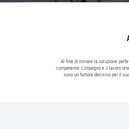
/
/
France
Oman
EN
EN
FR
/
/
Germany
Philippines
EN
EN
DE
Al fine di trovare la soluzione per
competente. L'impegno e il lavoro ori
sono un fattore decisivo per il 