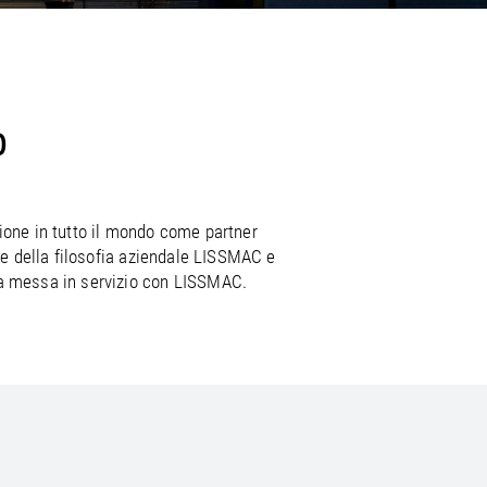
/
raine
EN
/
ited Kingdom
EN
O
zione in tutto il mondo come partner
te della filosofia aziendale LISSMAC e
la messa in servizio con LISSMAC.