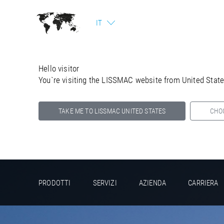
IT
Hello visitor
You`re visiting the LISSMAC website from United Stat
TAKE ME TO LISSMAC UNITED STATES
CHO
Select your country below so we can show
you the correct information for your location.
PRODOTTI
SERVIZI
AZIENDA
CARRIERA