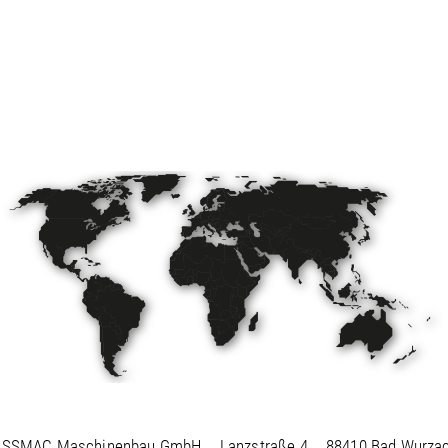
ISSMAC Maschinenbau GmbH
Lanzstraße 4
88410 Bad Wurza