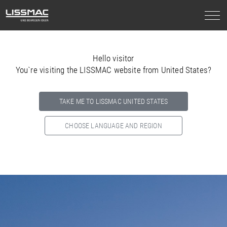
Hello visitor
You`re visiting the LISSMAC website from United States?
TAKE ME TO LISSMAC UNITED STATES
CHOOSE LANGUAGE AND REGION
Select your country below so we can show
you the correct
information for your location.
NORTH AMERICA
SOUTH AMERICA