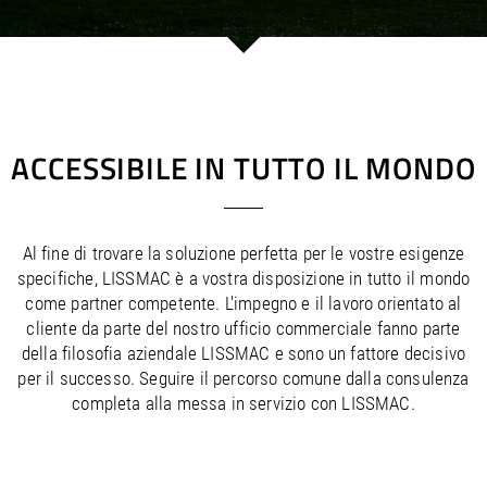
/
/
Saudi Arabia
Hungary
EN
EN
/
/
Singapore
Iceland
EN
EN
/
/
Taiwan
Ireland
EN
EN
/
/
Thailand
Italy
EN
IT
EN
/
/
United Arab Emirates
Kazakhstan
EN
EN
/
/
Uzbekistan
Latvia
EN
EN
ACCESSIBILE IN TUTTO IL MONDO
/
/
Liechtenstein
Viet Nam
EN
EN
DE
/
Lithuania
EN
/
Luxembourg
EN
DE
FR
Al fine di trovare la soluzione perfetta per le vostre esigenze
/
Malta
EN
specifiche, LISSMAC è a vostra disposizione in tutto il mondo
/
Netherlands
EN
NL
come partner competente. L'impegno e il lavoro orientato al
/
Norway
EN
cliente da parte del nostro ufficio commerciale fanno parte
/
Poland
EN
della filosofia aziendale LISSMAC e sono un fattore decisivo
/
Portugal
EN
ES
per il successo. Seguire il percorso comune dalla consulenza
/
Romania
EN
completa alla messa in servizio con LISSMAC.
/
Russian Federation
EN
/
Serbia
EN
/
Slovakia
EN