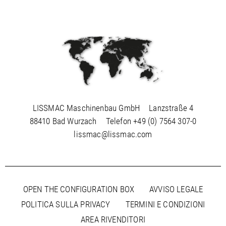
Asia / Qatar
Asia / Singapore
Asia / Taiwan
Asia / Thailandia
Asia / Uzbekistan
Asia / Vietnam
Australia / Australia
LISSMAC Maschinenbau GmbH
Lanzstraße 4
Australia / Nuova Zelanda
88410 Bad Wurzach
Telefon
+49 (0) 7564 307-0
lissmac@lissmac.com
OPEN THE CONFIGURATION BOX
AVVISO LEGALE
POLITICA SULLA PRIVACY
TERMINI E CONDIZIONI
AREA RIVENDITORI