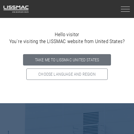
Hello visitor
You`re visiting the LISSMAC website from United States?
TAKE ME TO LISSMAC UNITED STATES
CHOOSE LANGUAGE AND REGION
Select your country below so we can show
you the correct
information for your location.
NORTH AMERICA
SOUTH AMERICA