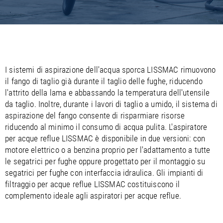
/
/
Saudi Arabia
Hungary
EN
EN
/
/
Singapore
Iceland
EN
EN
/
/
Taiwan
Ireland
EN
EN
/
/
Thailand
Italy
EN
IT
EN
/
/
United Arab Emirates
Kazakhstan
EN
EN
/
/
I sistemi di aspirazione dell'acqua sporca LISSMAC rimuovono
Uzbekistan
Latvia
EN
EN
il fango di taglio già durante il taglio delle fughe, riducendo
/
/
Liechtenstein
Viet Nam
EN
EN
DE
l'attrito della lama e abbassando la temperatura dell'utensile
/
Lithuania
EN
da taglio. Inoltre, durante i lavori di taglio a umido, il sistema di
/
Luxembourg
EN
DE
FR
aspirazione del fango consente di risparmiare risorse
/
Malta
EN
riducendo al minimo il consumo di acqua pulita. L'aspiratore
/
Netherlands
EN
NL
per acque reflue LISSMAC è disponibile in due versioni: con
/
Norway
EN
motore elettrico o a benzina proprio per l'adattamento a tutte
/
Poland
EN
le segatrici per fughe oppure progettato per il montaggio su
/
Portugal
EN
ES
segatrici per fughe con interfaccia idraulica. Gli impianti di
/
Romania
EN
filtraggio per acque reflue LISSMAC costituiscono il
/
Russian Federation
EN
complemento ideale agli aspiratori per acque reflue.
/
Serbia
EN
/
Slovakia
EN