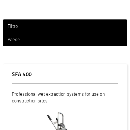
/
Slovenia
EN
/
Spain
EN
ES
/
Sweden
EN
/
Switzerland
EN
DE
FR
IT
Filtro
/
Turkey
EN
/
Ukraine
EN
Paese
/
United Kingdom
EN
Nord America / Canada
Nord America / Messico
Nord America / Porto Rico
SFA 400
Nord America / Stati Uniti
Sud America / Argentina
Professional wet extraction systems for use on
Sud America / Bolivia
construction sites
Sud America / Brasile
Sud America / Cile
Sud America / Colombia