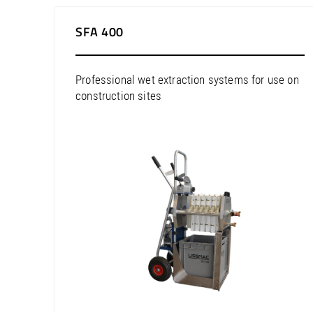
Norteamérica / Estados Unidos
Norteamérica / México
SFA 400
Norteamérica / Puerto Rico
Sudamérica / Argentina
Professional wet extraction systems for use on
Sudamérica / Bolivia
construction sites
Sudamérica / Brasil
Sudamérica / Chile
Sudamérica / Colombia
Sudamérica / Perú
Sudamérica / Uruguay
Europa / Alemania
Europa / Austria
Europa / Bélgica
Europa / Bielorrusia
Europa / Bosnia y Herzegovina