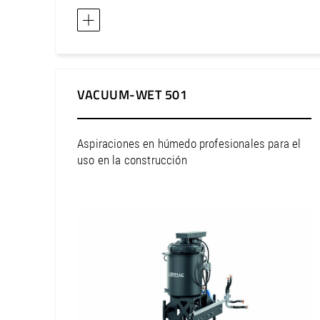
Europa / Bulgaria
Europa / Chipre
Europa / Croacia
Europa / de los Países Bajos
Europa / Dinamarca
VACUUM-WET 501
Europa / Eslovaquia
Europa / Eslovenia
Aspiraciones en húmedo profesionales para el
Europa / España
uso en la construcción
Europa / Estonia
Europa / Federación Rusa
Europa / Finlandia
Europa / Francia
Europa / Grecia
Europa / Hungría
Europa / Irlanda