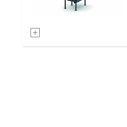
Europa / Islandia
Europa / Italia
Europa / Kazajstán
Europa / Letonia
Europa / Liechtenstein
Europa / Lituania
Europa / Luxemburgo
Europa / Malta
Europa / noruego
Europa / Polonia
Europa / Portugal
Europa / Reino Unido
Europa / República Checa
Europa / Rumania
Europa / Serbia