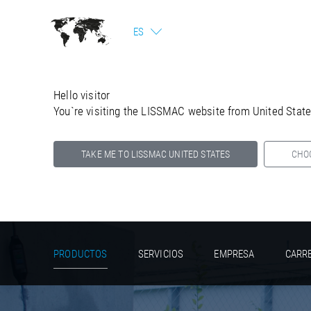
ES
Hello visitor
You`re visiting the LISSMAC website from United Stat
TAKE ME TO LISSMAC UNITED STATES
CHO
Select your country below so we can show
you the correct information for your location.
PRODUCTOS
SERVICIOS
EMPRESA
CARR