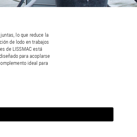
/
raine
EN
/
ited Kingdom
EN
juntas, lo que reduce la
ción de lodo en trabajos
ales de LISSMAC está
 diseñado para acoplarse
 complemento ideal para