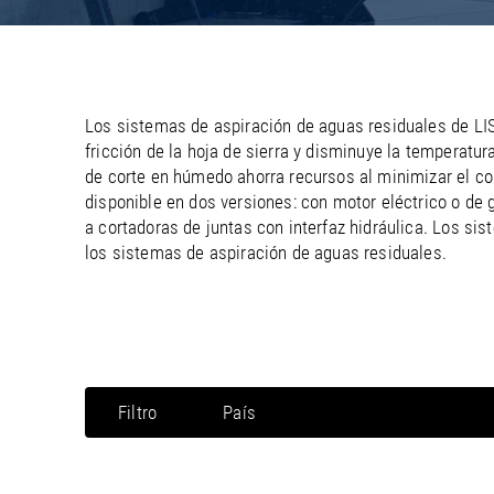
/
/
France
Oman
EN
EN
FR
/
/
Germany
Philippines
EN
EN
DE
Los sistemas de aspiración de aguas residuales de LIS
fricción de la hoja de sierra y disminuye la temperatu
de corte en húmedo ahorra recursos al minimizar el c
disponible en dos versiones: con motor eléctrico o de 
a cortadoras de juntas con interfaz hidráulica. Los s
los sistemas de aspiración de aguas residuales.
Filtro
País
Norteamérica / Canadá