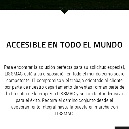
/
/
Saudi Arabia
Hungary
EN
EN
/
/
Singapore
Iceland
EN
EN
/
/
Taiwan
Ireland
EN
EN
/
/
Thailand
Italy
EN
IT
EN
/
/
United Arab Emirates
Kazakhstan
EN
EN
/
/
Uzbekistan
Latvia
EN
EN
ACCESIBLE EN TODO EL MUNDO
/
/
Liechtenstein
Viet Nam
EN
EN
DE
/
Lithuania
EN
/
Luxembourg
EN
DE
FR
Para encontrar la solución perfecta para su solicitud especial,
/
Malta
EN
LISSMAC está a su disposición en todo el mundo como socio
/
Netherlands
EN
NL
competente. El compromiso y el trabajo orientado al cliente
/
Norway
EN
por parte de nuestro departamento de ventas forman parte de
/
Poland
EN
la filosofía de la empresa LISSMAC y son un factor decisivo
/
Portugal
EN
ES
para el éxito. Recorra el camino conjunto desde el
/
Romania
EN
asesoramiento integral hasta la puesta en marcha con
/
Russian Federation
EN
LISSMAC.
/
Serbia
EN
/
Slovakia
EN