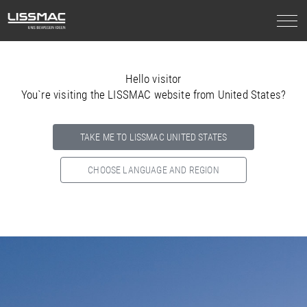
Hello visitor
You`re visiting the LISSMAC website from United States?
TAKE ME TO LISSMAC UNITED STATES
CHOOSE LANGUAGE AND REGION
Select your country below so we can show
you the correct
information for your location.
NORTH AMERICA
SOUTH AMERICA