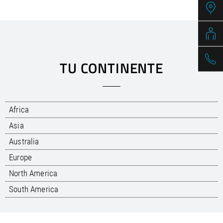
/
Slovenia
EN
/
Spain
EN
ES
/
Sweden
EN
/
Switzerland
EN
DE
FR
IT
/
Turkey
EN
/
TU CONTINENTE
Ukraine
EN
/
United Kingdom
EN
Africa
Asia
Australia
Europe
North America
South America