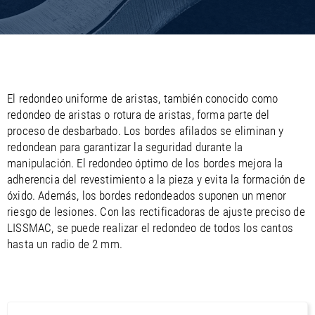
/
/
Saudi Arabia
Hungary
EN
EN
/
/
Singapore
Iceland
EN
EN
/
/
Taiwan
Ireland
EN
EN
/
/
Thailand
Italy
EN
IT
EN
/
/
United Arab Emirates
Kazakhstan
EN
EN
/
/
El redondeo uniforme de aristas, también conocido como
Uzbekistan
Latvia
EN
EN
redondeo de aristas o rotura de aristas, forma parte del
/
/
Liechtenstein
Viet Nam
EN
EN
DE
proceso de desbarbado. Los bordes afilados se eliminan y
/
Lithuania
EN
redondean para garantizar la seguridad durante la
/
Luxembourg
EN
DE
FR
manipulación. El redondeo óptimo de los bordes mejora la
/
Malta
EN
adherencia del revestimiento a la pieza y evita la formación de
/
Netherlands
EN
NL
óxido. Además, los bordes redondeados suponen un menor
/
Norway
EN
riesgo de lesiones. Con las rectificadoras de ajuste preciso de
/
Poland
EN
LISSMAC, se puede realizar el redondeo de todos los cantos
/
Portugal
EN
ES
hasta un radio de 2 mm.
/
Romania
EN
/
Russian Federation
EN
/
Serbia
EN
/
Slovakia
EN