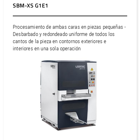
/
Slovenia
EN
SBM-XS G1E1
/
Spain
EN
ES
/
Sweden
EN
/
Switzerland
EN
DE
FR
IT
Procesamiento de ambas caras en piezas pequeñas -
/
Turkey
EN
Desbarbado y redondeado uniforme de todos los
/
Ukraine
EN
cantos de la pieza en contornos exteriores e
/
United Kingdom
EN
interiores en una sola operación