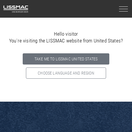
Hello visitor
You`re visiting the LISSMAC website from United States?
TAKE ME TO LISSMAC UNITED STATES
CHOOSE LANGUAGE AND REGION
Select your country below so we can show
you the correct
information for your location.
NORTH AMERICA
SOUTH AMERICA