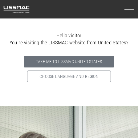
Hello visitor
You`re visiting the LISSMAC website from United States?
TAKE ME TO LISSMAC UNITED STATES
CHOOSE LANGUAGE AND REGION
Select your country below so we can show
you the correct
information for your location.
NORTH AMERICA
SOUTH AMERICA