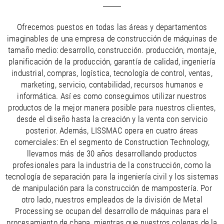
/
Slovenia
EN
/
Spain
EN
ES
/
Sweden
EN
Ofrecemos puestos en todas las áreas y departamentos
/
imaginables de una empresa de construcción de máquinas de
Switzerland
EN
DE
FR
IT
/
tamaño medio: desarrollo, construcción. producción, montaje,
Turkey
EN
planificación de la producción, garantía de calidad, ingeniería
/
Ukraine
EN
industrial, compras, logística, tecnología de control, ventas,
/
United Kingdom
EN
marketing, servicio, contabilidad, recursos humanos e
informática. Así es como conseguimos utilizar nuestros
productos de la mejor manera posible para nuestros clientes,
desde el diseño hasta la creación y la venta con servicio
posterior. Además, LISSMAC opera en cuatro áreas
comerciales: En el segmento de Construction Technology,
llevamos más de 30 años desarrollando productos
profesionales para la industria de la construcción, como la
tecnología de separación para la ingeniería civil y los sistemas
de manipulación para la construcción de mampostería. Por
otro lado, nuestros empleados de la división de Metal
Processing se ocupan del desarrollo de máquinas para el
procesamiento de chapa, mientras que nuestros colegas de la