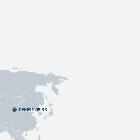
PEKING 08
33