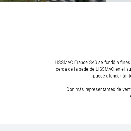
/
/
France
Oman
EN
EN
FR
/
/
Germany
Philippines
EN
EN
DE
LISSMAC France SAS se fundó a fines d
cerca de la sede de LISSMAC en el su
puede atender tant
Con más representantes de ventas