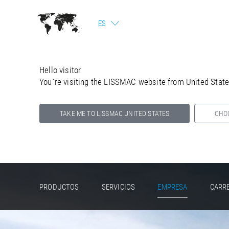
ES
Hello visitor
You`re visiting the LISSMAC website from United Stat
TAKE ME TO LISSMAC UNITED STATES
CHO
Select your country below so we can show
you the correct information for your location.
PRODUCTOS
SERVICIOS
EMPRESA
CARR