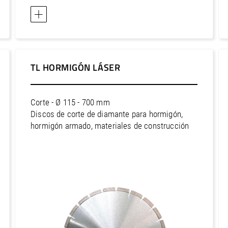
Europa / de los Países Bajos
Europa / Dinamarca
Europa / Eslovaquia
Europa / Eslovenia
TL HORMIGÓN LÁSER
Europa / España
Europa / Estonia
Corte - Ø 115 - 700 mm
Europa / Federación Rusa
Discos de corte de diamante para hormigón,
Europa / Finlandia
hormigón armado, materiales de construcción
Europa / Francia
Europa / Grecia
Europa / Hungría
Europa / Irlanda
Europa / Islandia
Europa / Italia
Europa / Kazajstán