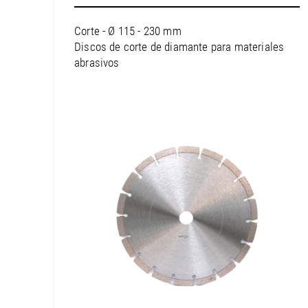
Hand drill
Corte - Ø 115 - 230 mm
Core drilling machi
Discos de corte de diamante para materiales
Grinding machine
abrasivos
Wall saw