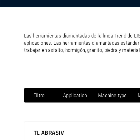
/
/
France
Oman
EN
EN
FR
Plataformas de trabajo
/
/
Germany
Philippines
EN
EN
DE
Cintas transportadoras
Minigrúas
Diamond trenching
Las herramientas diamantadas de la línea Trend de LI
aplicaciones. Las herramientas diamantadas estándar 
Máquinas de segunda mano
trabajar en asfalto, hormigón, granito, piedra y materia
Filtro
Application
Machine type
cutting
Table saw
grinding
Angle grinder
boring
Cut-off grinder
TL ABRASIV
milling
Floor saw