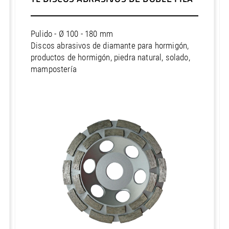
Asia / India
Asia / Indonesia
Asia / Israel
Pulido - Ø 100 - 180 mm
Discos abrasivos de diamante para hormigón,
Asia / Japón
productos de hormigón, piedra natural, solado,
Asia / Kuwait
mampostería
Asia / Malasia
Asia / Omán
Asia / Singapur
Asia / Tailandia
Asia / Taiwán
Asia / Uzbekistán
Asia / Viet Nam
Australia / Australia
Australia / Nueva Zelanda