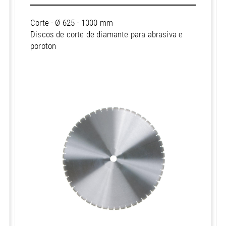
Sand lime stone
Sudamérica / Argentina
Corte - Ø 625 - 1000 mm
ne
Clinker
Sudamérica / Bolivia
Discos de corte de diamante para abrasiva e
Abrasive
Sudamérica / Brasil
poroton
Fresh Concrete
Sudamérica / Chile
Iron, non-ferrous-metals
Sudamérica / Colombia
Sudamérica / Perú
Sudamérica / Uruguay
Europa / Alemania
Europa / Austria
Europa / Bélgica
Europa / Bielorrusia
Europa / Bosnia y Herzegovina
Europa / Bulgaria
Europa / Chipre
Europa / Croacia