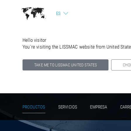
ES
Hello visitor
You`re visiting the LISSMAC website from United Stat
TAKE ME TO LISSMAC UNITED STATES
CHO
Select your country below so we can show
you the correct information for your location.
PRODUCTOS
SERVICIOS
EMPRESA
CARR