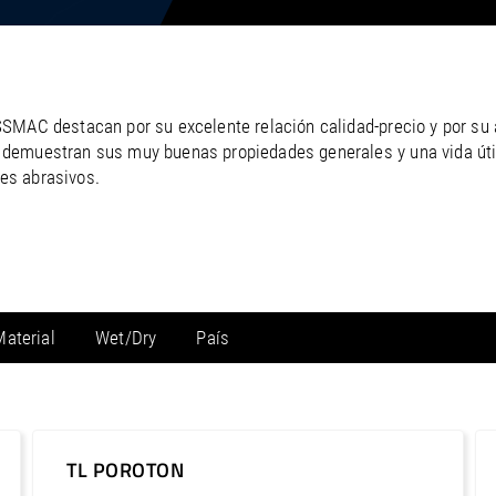
/
Netherlands
EN
NL
Uk
/
Norway
EN
Un
SSMAC destacan por su excelente relación calidad-precio y por s
demuestran sus muy buenas propiedades generales y una vida útil
les abrasivos.
Material
Wet/Dry
País
Concrete
Wet
Norteamérica / Canadá
Asphalt
Dry
Norteamérica / Estados Unidos
Natural stone
Norteamérica / México
TL POROTON
Ceramic
Norteamérica / Puerto Rico