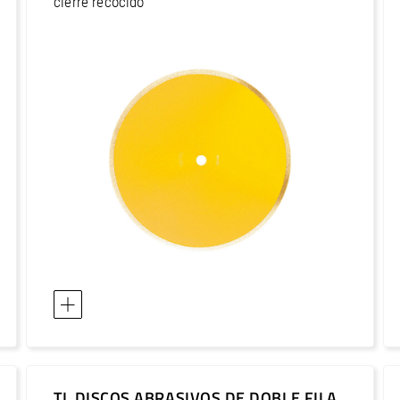
Europa / Turquía
cierre recocido
Europa / Ucrania
África / Egipto
África / Marruecos
África / Sudáfrica
África / Túnez
Asia / Arabia Saudita
Asia / Bahréin
Asia / catarí
Asia / China
Asia / Corea, República Democrática
Asia / Corea, República de
Asia / Emiratos Árabes Unidos
Asia / Filipinas
Asia / Hong Kong
TL DISCOS ABRASIVOS DE DOBLE FILA