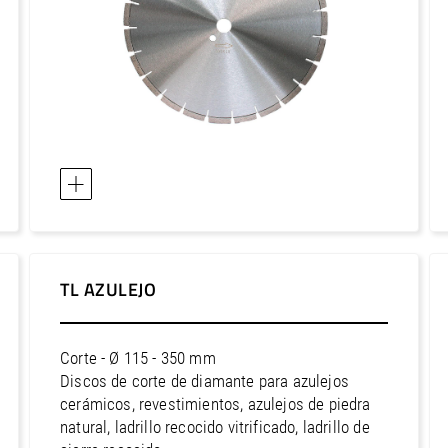
Europa / Letonia
Europa / Liechtenstein
Europa / Lituania
Europa / Luxemburgo
Europa / Malta
Europa / noruego
Europa / Polonia
Europa / Portugal
Europa / Reino Unido
TL AZULEJO
Europa / República Checa
Europa / Rumania
Corte - Ø 115 - 350 mm
Europa / Serbia
Discos de corte de diamante para azulejos
Europa / Suecia
cerámicos, revestimientos, azulejos de piedra
Europa / Suiza
natural, ladrillo recocido vitrificado, ladrillo de