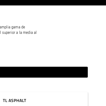
/
raine
EN
/
ited Kingdom
EN
u amplia gama de
 superior a la media al
TL ASPHALT