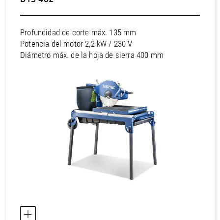
Europa / Malta
Europa / noruego
Profundidad de corte máx. 135 mm
Europa / Polonia
Potencia del motor 2,2 kW / 230 V
Diámetro máx. de la hoja de sierra 400 mm
Europa / Portugal
Europa / Reino Unido
Europa / República Checa
Europa / Rumania
Europa / Serbia
Europa / Suecia
Europa / Suiza
Europa / Turquía
Europa / Ucrania
África / Egipto
África / Marruecos
África / Sudáfrica