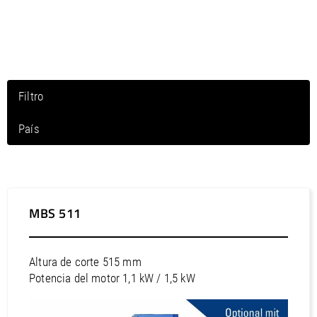
/
Slovenia
EN
/
Spain
EN
ES
/
Sweden
EN
/
Switzerland
EN
DE
FR
IT
/
Turkey
EN
/
Ukraine
EN
Filtro
/
United Kingdom
EN
País
Norteamérica / Canadá
Norteamérica / Estados Unidos
Norteamérica / México
MBS 511
Norteamérica / Puerto Rico
Sudamérica / Argentina
Altura de corte 515 mm
Sudamérica / Bolivia
Potencia del motor 1,1 kW / 1,5 kW
Sudamérica / Brasil
Sudamérica / Chile