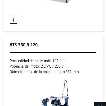
Asia / Kuwait
Asia / Malasia
Asia / Omán
Asia / Singapur
Asia / Tailandia
Asia / Taiwán
Asia / Uzbekistán
ATS 350 B 120
Asia / Viet Nam
Australia / Australia
Profundidad de corte máx. 110 mm
Australia / Nueva Zelanda
Potencia del motor 2,2 kW / 230 V
Diámetro máx. de la hoja de sierra 350 mm