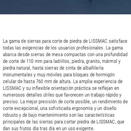
/
/
Saudi Arabia
Hungary
EN
EN
/
/
Singapore
Iceland
EN
EN
/
/
Taiwan
Ireland
EN
EN
/
/
Thailand
Italy
EN
IT
EN
/
/
United Arab Emirates
Kazakhstan
EN
EN
/
/
La gama de sierras para corte de piedra de LISSMAC satisface
Uzbekistan
Latvia
EN
EN
todas las exigencias de los usuarios profesionales. La gama
/
/
Liechtenstein
Viet Nam
EN
EN
DE
abarca desde sierras de mesa compactas con una profundidad
/
Lithuania
EN
de corte de 110 mm para ladrillos, piedra, granito, mármol y
/
Luxembourg
EN
DE
FR
piedra natural, hasta sierras de cinta de albañilería
/
Malta
EN
monumentales y muy móviles para bloques de hormigón
/
Netherlands
EN
NL
celular de hasta 760 mm de altura. La amplia experiencia de
/
Norway
EN
LISSMAC y su inflexible orientación práctica se reflejan en
/
Poland
EN
numerosos detalles útiles que favorecen un trabajo rápido y
/
Portugal
EN
ES
preciso. La mejor precisión de corte posible, un rendimiento de
/
Romania
EN
corte excepcional, una sofisticada ergonomía y un diseño
/
Russian Federation
EN
robusto y de bajo mantenimiento son las características
/
Serbia
EN
principales de las sierras para cortar piedra de LISSMAC, que
/
Slovakia
EN
dan sus frutos día tras día en un uso exigente.