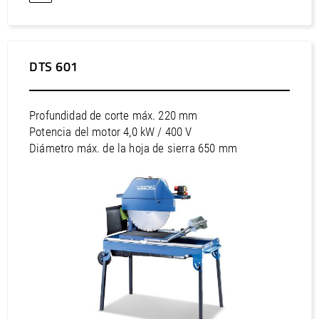
África / Túnez
Asia / Arabia Saudita
Asia / Bahréin
DTS 601
Asia / catarí
Asia / China
Profundidad de corte máx. 220 mm
Asia / Corea, República Democrática
Potencia del motor 4,0 kW / 400 V
Asia / Corea, República de
Diámetro máx. de la hoja de sierra 650 mm
Asia / Emiratos Árabes Unidos
Asia / Filipinas
Asia / Hong Kong
Asia / India
Asia / Indonesia
Asia / Israel
Asia / Japón