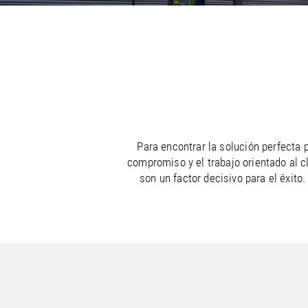
/
/
France
Oman
EN
EN
FR
/
/
Germany
Philippines
EN
EN
DE
Para encontrar la solución perfecta
compromiso y el trabajo orientado al c
son un factor decisivo para el éxit