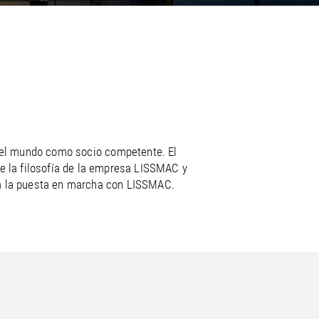
/
raine
EN
/
ited Kingdom
EN
o el mundo como socio competente. El
de la filosofía de la empresa LISSMAC y
sta la puesta en marcha con LISSMAC.