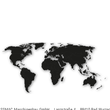
ISSMAC Maschinenbau GmbH
Lanzstraße 4
88410 Bad Wurza