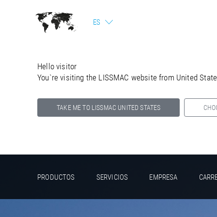
ES
Hello visitor
You`re visiting the LISSMAC website from United Stat
TAKE ME TO LISSMAC UNITED STATES
CHO
Select your country below so we can show
you the correct information for your location.
PRODUCTOS
SERVICIOS
EMPRESA
CARR