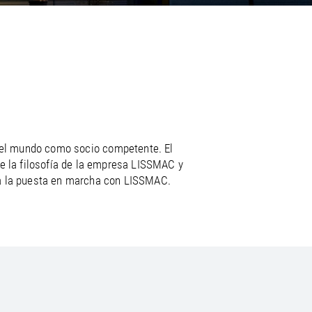
/
raine
EN
/
ited Kingdom
EN
o el mundo como socio competente. El
de la filosofía de la empresa LISSMAC y
sta la puesta en marcha con LISSMAC.