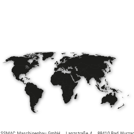
ISSMAC Maschinenbau GmbH
Lanzstraße 4
88410 Bad Wurza