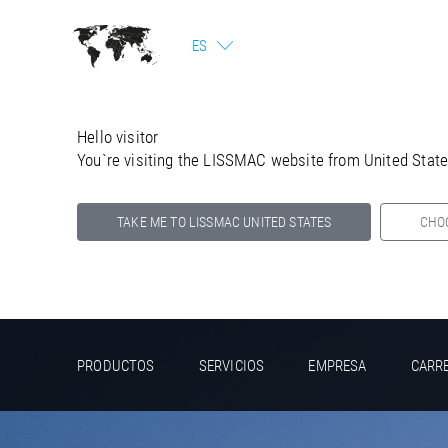
ES
Hello visitor
You`re visiting the LISSMAC website from United Stat
TAKE ME TO LISSMAC UNITED STATES
CHO
Select your country below so we can show
you the correct information for your location.
PRODUCTOS
SERVICIOS
EMPRESA
CARR