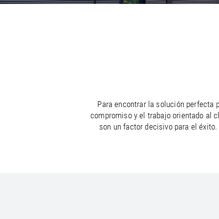
/
/
France
Oman
EN
EN
FR
/
/
Germany
Philippines
EN
EN
DE
Para encontrar la solución perfecta
compromiso y el trabajo orientado al c
son un factor decisivo para el éxit