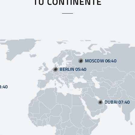
TU CONTINENTE
MOSCOW 06
40
BERLIN 05
40
3
40
DUBAI 07
40