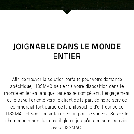
/
/
Saudi Arabia
Hungary
EN
EN
/
/
Singapore
Iceland
EN
EN
/
/
Taiwan
Ireland
EN
EN
/
/
Thailand
Italy
EN
IT
EN
/
/
United Arab Emirates
Kazakhstan
EN
EN
/
/
Uzbekistan
Latvia
EN
EN
JOIGNABLE DANS LE MONDE
/
/
Liechtenstein
Viet Nam
EN
EN
DE
ENTIER
/
Lithuania
EN
/
Luxembourg
EN
DE
FR
/
Malta
EN
/
Netherlands
EN
NL
Afin de trouver la solution parfaite pour votre demande
/
Norway
EN
spécifique, LISSMAC se tient à votre disposition dans le
/
Poland
EN
monde entier en tant que partenaire compétent. L'engagement
/
Portugal
EN
ES
et le travail orienté vers le client de la part de notre service
/
commercial font partie de la philosophie d'entreprise de
Romania
EN
/
LISSMAC et sont un facteur décisif pour le succès. Suivez le
Russian Federation
EN
chemin commun du conseil global jusqu'à la mise en service
/
Serbia
EN
avec LISSMAC.
/
Slovakia
EN