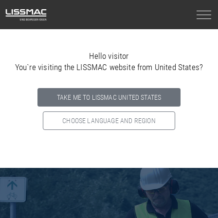
Hello visitor
You`re visiting the LISSMAC website from United States?
TAKE ME TO LISSMAC UNITED STATES
CHOOSE LANGUAGE AND REGION
Select your country below so we can show
you the correct
information for your location.
NORTH AMERICA
SOUTH AMERICA