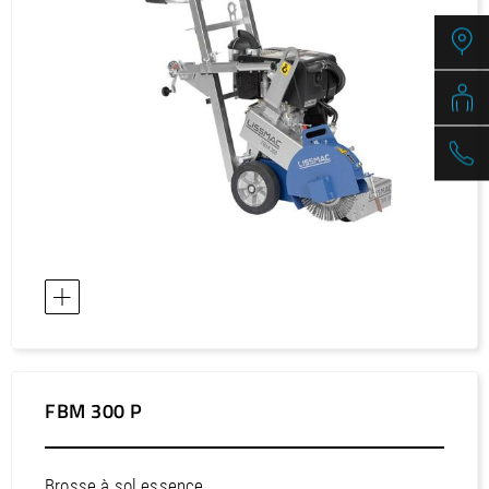
Europe / Finlande
Europe / France
Europe / Grèce
Europe / Hongrie
Europe / Irlande
Europe / Islande
Europe / Italie
Europe / Kazakhstan
Europe / Lettonie
Europe / Liechtenstein
Europe / Lituanie
Europe / luxembourgeois
Europe / Malte
FBM 300 P
Europe / néerlandais
Europe / Norvège
Brosse à sol essence