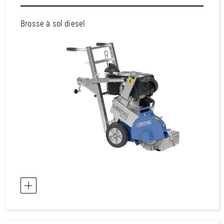
l'Afrique / Tunisie
Asie / Arabie saoudite
Brosse à sol diesel
Asie / Bahreïn
Asie / Chine
Asie / Corée, République de
Asie / Corée, République populaire démocratique
Asie / Émirats arabes unis
Asie / Hong Kong
Asie / Inde
Asie / Indonésie
Asie / Israël
Asie / Japon
Asie / Koweït
Asie / Malaisie
Asie / Oman