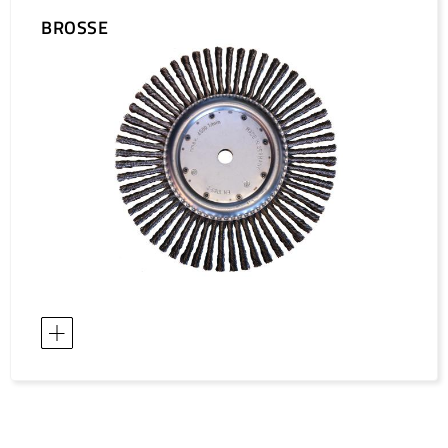
Asie / Ouzbékistan
BROSSE
Asie / Philippines
Asie / Qatar
Asie / Singapour
Asie / Taiwan
Asie / Thaïlande
Asie / Viet Nam
Australie / Australie
Australie / Nouvelle-Zélande