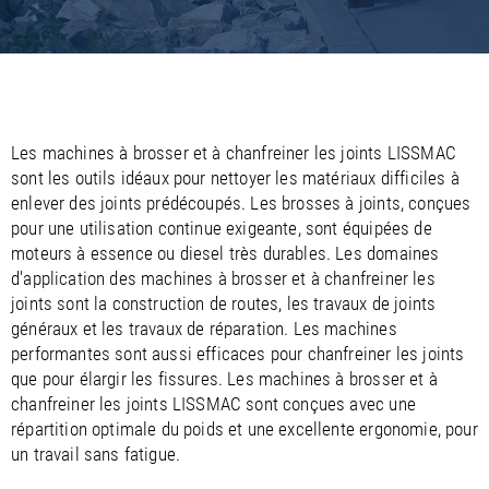
/
/
Saudi Arabia
Hungary
EN
EN
/
/
Singapore
Iceland
EN
EN
/
/
Taiwan
Ireland
EN
EN
/
/
Thailand
Italy
EN
IT
EN
/
/
United Arab Emirates
Kazakhstan
EN
EN
/
/
Les machines à brosser et à chanfreiner les joints LISSMAC
Uzbekistan
Latvia
EN
EN
sont les outils idéaux pour nettoyer les matériaux difficiles à
/
/
Liechtenstein
Viet Nam
EN
EN
DE
enlever des joints prédécoupés. Les brosses à joints, conçues
/
Lithuania
EN
pour une utilisation continue exigeante, sont équipées de
/
Luxembourg
EN
DE
FR
moteurs à essence ou diesel très durables. Les domaines
/
Malta
EN
d'application des machines à brosser et à chanfreiner les
/
Netherlands
EN
NL
joints sont la construction de routes, les travaux de joints
/
Norway
EN
généraux et les travaux de réparation. Les machines
/
Poland
EN
performantes sont aussi efficaces pour chanfreiner les joints
/
Portugal
EN
ES
que pour élargir les fissures. Les machines à brosser et à
/
Romania
EN
chanfreiner les joints LISSMAC sont conçues avec une
/
Russian Federation
EN
répartition optimale du poids et une excellente ergonomie, pour
/
Serbia
EN
un travail sans fatigue.
/
Slovakia
EN