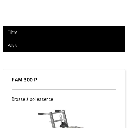
/
Slovenia
EN
/
Spain
EN
ES
/
Sweden
EN
/
Switzerland
EN
DE
FR
IT
/
Turkey
EN
Filtre
/
Ukraine
EN
/
United Kingdom
EN
Pays
Amérique du Nord / Canada
Amérique du Nord / États-Unis
Amérique du Nord / Mexique
FAM 300 P
Amérique du Nord / Porto Rico
Amérique du Sud / Argentine
Brosse à sol essence
Amérique du Sud / Bolivie
Amérique du Sud / Brésil
Amérique du Sud / Chili
Amérique du Sud / Colombie