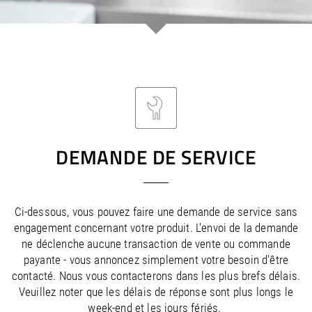
/
/
Saudi Arabia
Hungary
EN
EN
/
/
Singapore
Iceland
EN
EN
/
/
Taiwan
Ireland
EN
EN
/
/
Thailand
Italy
EN
IT
EN
/
/
United Arab Emirates
Kazakhstan
EN
EN
/
/
Uzbekistan
Latvia
EN
EN
/
/
Liechtenstein
Viet Nam
EN
EN
DE
/
Lithuania
EN
/
Luxembourg
EN
DE
FR
DEMANDE DE SERVICE
/
Malta
EN
/
Netherlands
EN
NL
/
Norway
EN
Ci-dessous, vous pouvez faire une demande de service sans
/
Poland
EN
engagement concernant votre produit. L'envoi de la demande
/
Portugal
EN
ES
ne déclenche aucune transaction de vente ou commande
/
Romania
EN
payante - vous annoncez simplement votre besoin d'être
/
Russian Federation
EN
contacté. Nous vous contacterons dans les plus brefs délais.
/
Serbia
EN
Veuillez noter que les délais de réponse sont plus longs le
/
Slovakia
EN
week-end et les jours fériés.