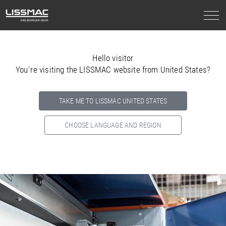
Hello visitor
You`re visiting the LISSMAC website from United States?
TAKE ME TO LISSMAC UNITED STATES
CHOOSE LANGUAGE AND REGION
Select your country below so we can show
you the correct
information for your location.
NORTH AMERICA
SOUTH AMERICA