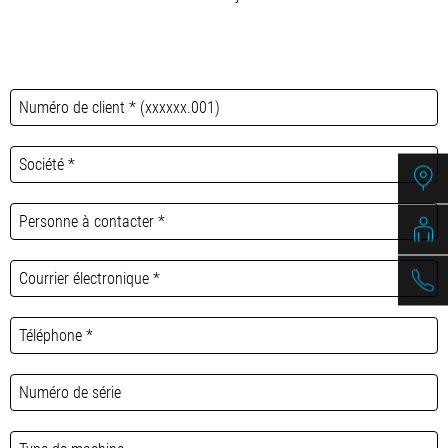
/
Slovenia
EN
/
Spain
EN
ES
/
Sweden
EN
/
Switzerland
EN
DE
FR
IT
/
Turkey
EN
/
Ukraine
EN
/
United Kingdom
EN