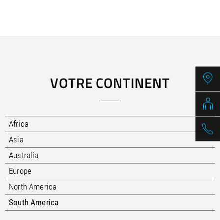
/
Slovenia
EN
/
Spain
EN
ES
/
Sweden
EN
/
Switzerland
EN
DE
FR
IT
/
Turkey
EN
/
Ukraine
EN
/
United Kingdom
EN
VOTRE CONTINENT
Africa
Asia
Australia
Europe
North America
South America