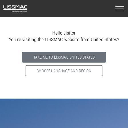
Hello visitor
You`re visiting the LISSMAC website from United States?
TAKE ME TO LISSMAC UNITED STATES
CHOOSE LANGUAGE AND REGION
Select your country below so we can show
you the correct
information for your location.
NORTH AMERICA
SOUTH AMERICA