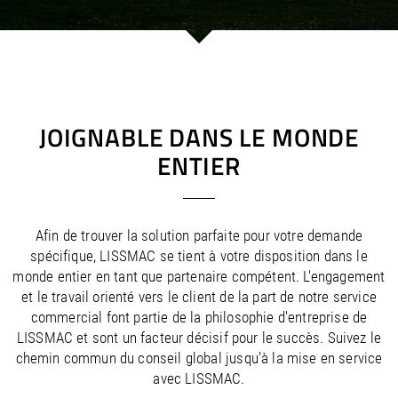
/
/
Saudi Arabia
Hungary
EN
EN
/
/
Singapore
Iceland
EN
EN
/
/
Taiwan
Ireland
EN
EN
/
/
Thailand
Italy
EN
IT
EN
/
/
United Arab Emirates
Kazakhstan
EN
EN
/
/
Uzbekistan
Latvia
EN
EN
JOIGNABLE DANS LE MONDE
/
/
Liechtenstein
Viet Nam
EN
EN
DE
ENTIER
/
Lithuania
EN
/
Luxembourg
EN
DE
FR
/
Malta
EN
/
Netherlands
EN
NL
Afin de trouver la solution parfaite pour votre demande
/
Norway
EN
spécifique, LISSMAC se tient à votre disposition dans le
/
Poland
EN
monde entier en tant que partenaire compétent. L'engagement
/
Portugal
EN
ES
et le travail orienté vers le client de la part de notre service
/
commercial font partie de la philosophie d'entreprise de
Romania
EN
/
LISSMAC et sont un facteur décisif pour le succès. Suivez le
Russian Federation
EN
chemin commun du conseil global jusqu'à la mise en service
/
Serbia
EN
avec LISSMAC.
/
Slovakia
EN