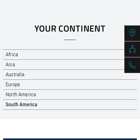
/
Slovenia
EN
/
Spain
EN
ES
/
Sweden
EN
/
Switzerland
EN
DE
FR
IT
YOUR CONTINENT
/
Turkey
EN
/
Ukraine
EN
/
United Kingdom
EN
Africa
Asia
Australia
Europe
North America
South America