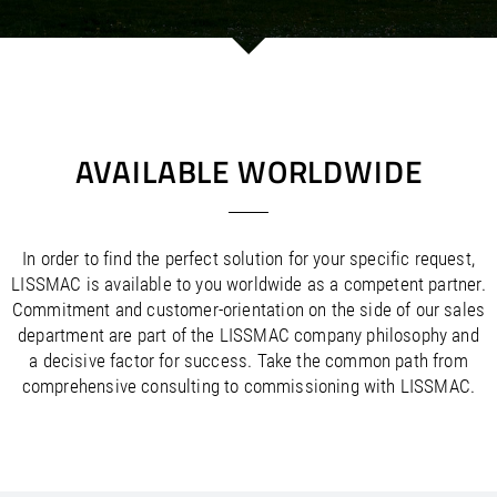
/
/
Saudi Arabia
Hungary
EN
EN
/
/
Singapore
Iceland
EN
EN
/
/
Taiwan
Ireland
EN
EN
/
/
Thailand
Italy
EN
IT
EN
/
/
United Arab Emirates
Kazakhstan
EN
EN
/
/
Uzbekistan
Latvia
EN
EN
AVAILABLE WORLDWIDE
/
/
Liechtenstein
Viet Nam
EN
EN
DE
/
Lithuania
EN
/
Luxembourg
EN
DE
FR
In order to find the perfect solution for your specific request,
/
Malta
EN
LISSMAC is available to you worldwide as a competent partner.
/
Netherlands
EN
NL
Commitment and customer-orientation on the side of our sales
/
Norway
EN
department are part of the LISSMAC company philosophy and
/
Poland
EN
a decisive factor for success. Take the common path from
/
Portugal
EN
ES
comprehensive consulting to commissioning with LISSMAC.
/
Romania
EN
/
Russian Federation
EN
/
Serbia
EN
/
Slovakia
EN