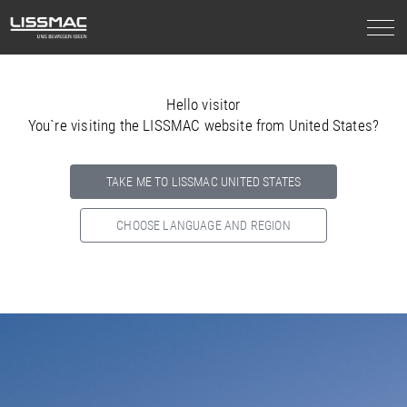
Hello visitor
You`re visiting the LISSMAC website from United States?
TAKE ME TO LISSMAC UNITED STATES
CHOOSE LANGUAGE AND REGION
Select your country below so we can show
you the correct
information for your location.
NORTH AMERICA
SOUTH AMERICA