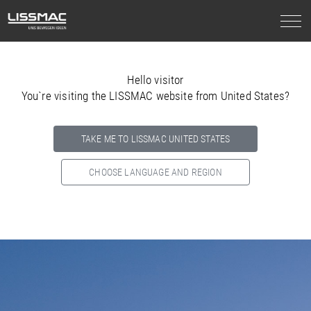
Hello visitor
You`re visiting the LISSMAC website from United States?
TAKE ME TO LISSMAC UNITED STATES
CHOOSE LANGUAGE AND REGION
Select your country below so we can show
you the correct
information for your location.
NORTH AMERICA
SOUTH AMERICA