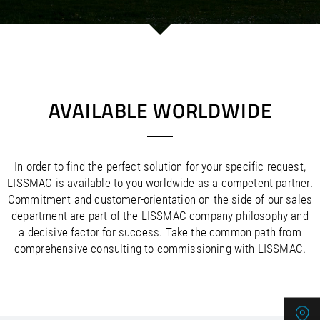
/
/
Saudi Arabia
Hungary
EN
EN
/
/
Singapore
Iceland
EN
EN
/
/
Taiwan
Ireland
EN
EN
/
/
Thailand
Italy
EN
IT
EN
/
/
United Arab Emirates
Kazakhstan
EN
EN
/
/
Uzbekistan
Latvia
EN
EN
AVAILABLE WORLDWIDE
/
/
Liechtenstein
Viet Nam
EN
EN
DE
/
Lithuania
EN
/
Luxembourg
EN
DE
FR
In order to find the perfect solution for your specific request,
/
Malta
EN
LISSMAC is available to you worldwide as a competent partner.
/
Netherlands
EN
NL
Commitment and customer-orientation on the side of our sales
/
Norway
EN
department are part of the LISSMAC company philosophy and
/
Poland
EN
a decisive factor for success. Take the common path from
/
Portugal
EN
ES
comprehensive consulting to commissioning with LISSMAC.
/
Romania
EN
/
Russian Federation
EN
/
Serbia
EN
/
Slovakia
EN