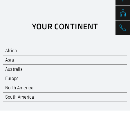
/
Slovenia
EN
/
Spain
EN
ES
/
Sweden
EN
/
Switzerland
EN
DE
FR
IT
YOUR CONTINENT
/
Turkey
EN
/
Ukraine
EN
/
United Kingdom
EN
Africa
Asia
Australia
Europe
North America
South America