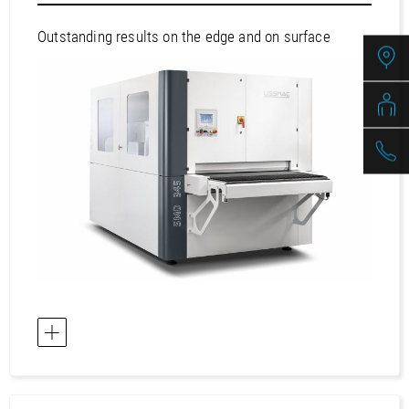
/
Slovenia
EN
/
Spain
EN
ES
Outstanding results on the edge and on surface
/
Sweden
EN
/
Switzerland
EN
DE
FR
IT
/
Turkey
EN
/
Ukraine
EN
/
United Kingdom
EN