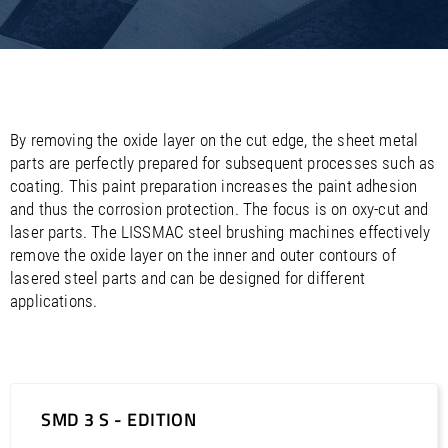
/
/
Saudi Arabia
Hungary
EN
EN
/
/
Singapore
Iceland
EN
EN
/
/
Taiwan
Ireland
EN
EN
/
/
Thailand
Italy
EN
IT
EN
/
/
United Arab Emirates
Kazakhstan
EN
EN
/
/
By removing the oxide layer on the cut edge, the sheet metal
Uzbekistan
Latvia
EN
EN
parts are perfectly prepared for subsequent processes such as
/
/
Liechtenstein
Viet Nam
EN
EN
DE
coating. This paint preparation increases the paint adhesion
/
Lithuania
EN
and thus the corrosion protection. The focus is on oxy-cut and
/
Luxembourg
EN
DE
FR
laser parts. The LISSMAC steel brushing machines effectively
/
Malta
EN
remove the oxide layer on the inner and outer contours of
/
Netherlands
EN
NL
lasered steel parts and can be designed for different
/
Norway
EN
applications.
/
Poland
EN
/
Portugal
EN
ES
/
Romania
EN
/
Russian Federation
EN
/
Serbia
EN
SMD 3 S - EDITION
/
Slovakia
EN