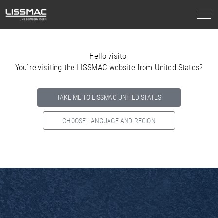
Hello visitor
You`re visiting the LISSMAC website from United States?
TAKE ME TO LISSMAC UNITED STATES
CHOOSE LANGUAGE AND REGION
Select your country below so we can show
you the correct
information for your location.
NORTH AMERICA
SOUTH AMERICA