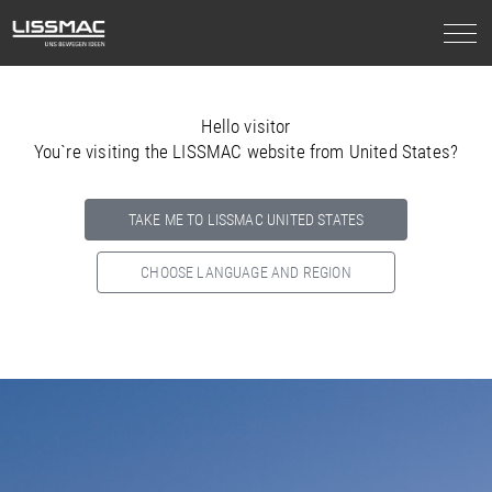
Hello visitor
You`re visiting the LISSMAC website from United States?
TAKE ME TO LISSMAC UNITED STATES
CHOOSE LANGUAGE AND REGION
Select your country below so we can show
you the correct
information for your location.
NORTH AMERICA
SOUTH AMERICA