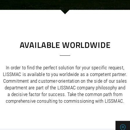
/
/
Saudi Arabia
Hungary
EN
EN
/
/
Singapore
Iceland
EN
EN
/
/
Taiwan
Ireland
EN
EN
/
/
Thailand
Italy
EN
IT
EN
/
/
United Arab Emirates
Kazakhstan
EN
EN
/
/
Uzbekistan
Latvia
EN
EN
AVAILABLE WORLDWIDE
/
/
Liechtenstein
Viet Nam
EN
EN
DE
/
Lithuania
EN
/
Luxembourg
EN
DE
FR
In order to find the perfect solution for your specific request,
/
Malta
EN
LISSMAC is available to you worldwide as a competent partner.
/
Netherlands
EN
NL
Commitment and customer-orientation on the side of our sales
/
Norway
EN
department are part of the LISSMAC company philosophy and
/
Poland
EN
a decisive factor for success. Take the common path from
/
Portugal
EN
ES
comprehensive consulting to commissioning with LISSMAC.
/
Romania
EN
/
Russian Federation
EN
/
Serbia
EN
/
Slovakia
EN