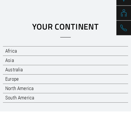
/
Slovenia
EN
/
Spain
EN
ES
/
Sweden
EN
/
Switzerland
EN
DE
FR
IT
YOUR CONTINENT
/
Turkey
EN
/
Ukraine
EN
/
United Kingdom
EN
Africa
Asia
Australia
Europe
North America
South America