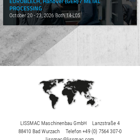
EUROBLECH, Hanover (GER) / METAL
/
Slovenia
EN
PROCESSING
/
Spain
EN
ES
October 20 - 23, 2026 Both 14-L05
/
Sweden
EN
/
Switzerland
EN
DE
FR
IT
/
Turkey
EN
/
Ukraine
EN
/
United Kingdom
EN
LISSMAC Maschinenbau GmbH
Lanzstraße 4
88410 Bad Wurzach
Telefon
+49 (0) 7564 307-0
lissmac@lissmac.com