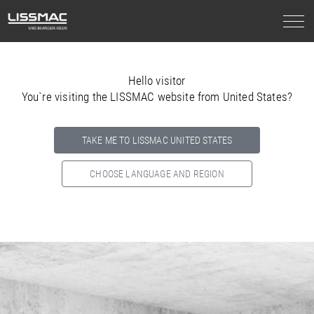
Hello visitor
You`re visiting the LISSMAC website from United States?
TAKE ME TO LISSMAC UNITED STATES
CHOOSE LANGUAGE AND REGION
Select your country below so we can show
you the correct
information for your location.
NORTH AMERICA
SOUTH AMERICA