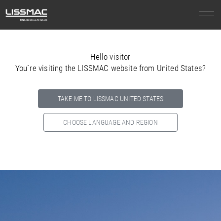
Hello visitor
You`re visiting the LISSMAC website from United States?
TAKE ME TO LISSMAC UNITED STATES
CHOOSE LANGUAGE AND REGION
Select your country below so we can show
you the correct
information for your location.
NORTH AMERICA
SOUTH AMERICA