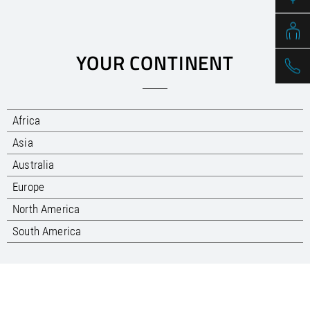
/
Slovenia
EN
/
Spain
EN
ES
/
Sweden
EN
/
Switzerland
EN
DE
FR
IT
YOUR CONTINENT
/
Turkey
EN
/
Ukraine
EN
/
United Kingdom
EN
Africa
Asia
Australia
Europe
North America
South America