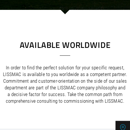
/
/
Saudi Arabia
Hungary
EN
EN
/
/
Singapore
Iceland
EN
EN
/
/
Taiwan
Ireland
EN
EN
/
/
Thailand
Italy
EN
IT
EN
/
/
United Arab Emirates
Kazakhstan
EN
EN
/
/
Uzbekistan
Latvia
EN
EN
AVAILABLE WORLDWIDE
/
/
Liechtenstein
Viet Nam
EN
EN
DE
/
Lithuania
EN
/
Luxembourg
EN
DE
FR
In order to find the perfect solution for your specific request,
/
Malta
EN
LISSMAC is available to you worldwide as a competent partner.
/
Netherlands
EN
NL
Commitment and customer-orientation on the side of our sales
/
Norway
EN
department are part of the LISSMAC company philosophy and
/
Poland
EN
a decisive factor for success. Take the common path from
/
Portugal
EN
ES
comprehensive consulting to commissioning with LISSMAC.
/
Romania
EN
/
Russian Federation
EN
/
Serbia
EN
/
Slovakia
EN