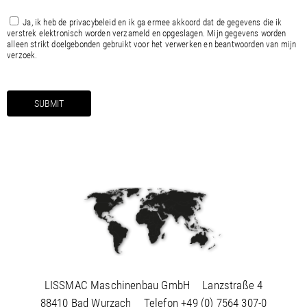
Ja, ik heb de
privacybeleid
en ik ga ermee akkoord dat de gegevens die ik
verstrek elektronisch worden verzameld en opgeslagen. Mijn gegevens worden
alleen strikt doelgebonden gebruikt voor het verwerken en beantwoorden van mijn
verzoek.
LISSMAC Maschinenbau GmbH
Lanzstraße 4
88410 Bad Wurzach
Telefon
+49 (0) 7564 307-0