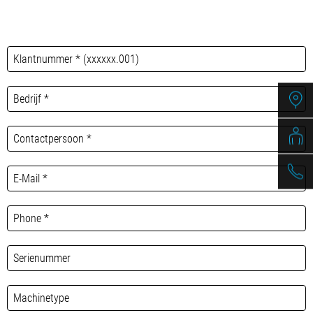
/
Slovenia
EN
/
Spain
EN
ES
/
Sweden
EN
/
Switzerland
EN
DE
FR
IT
/
Turkey
EN
/
Ukraine
EN
/
United Kingdom
EN