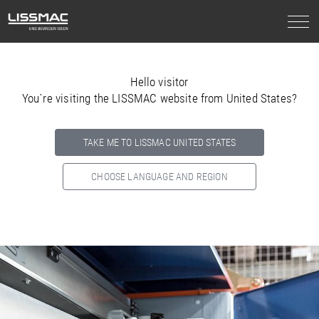
Hello visitor
You`re visiting the LISSMAC website from United States?
TAKE ME TO LISSMAC UNITED STATES
CHOOSE LANGUAGE AND REGION
Select your country below so we can show
you the correct
information for your location.
NORTH AMERICA
SOUTH AMERICA