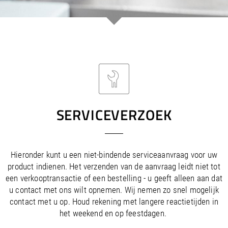
/
/
Saudi Arabia
Hungary
EN
EN
/
/
Singapore
Iceland
EN
EN
/
/
Taiwan
Ireland
EN
EN
/
/
Thailand
Italy
EN
IT
EN
/
/
United Arab Emirates
Kazakhstan
EN
EN
/
/
Uzbekistan
Latvia
EN
EN
/
/
Liechtenstein
Viet Nam
EN
EN
DE
/
Lithuania
EN
/
Luxembourg
EN
DE
FR
SERVICEVERZOEK
/
Malta
EN
/
Netherlands
EN
NL
/
Norway
EN
Hieronder kunt u een niet-bindende serviceaanvraag voor uw
/
Poland
EN
product indienen. Het verzenden van de aanvraag leidt niet tot
/
Portugal
EN
ES
een verkooptransactie of een bestelling - u geeft alleen aan dat
/
Romania
EN
u contact met ons wilt opnemen. Wij nemen zo snel mogelijk
/
Russian Federation
EN
contact met u op. Houd rekening met langere reactietijden in
/
Serbia
EN
het weekend en op feestdagen.
/
Slovakia
EN