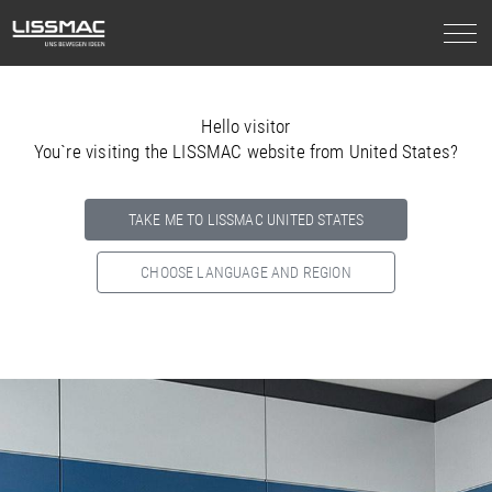
Hello visitor
You`re visiting the LISSMAC website from United States?
TAKE ME TO LISSMAC UNITED STATES
CHOOSE LANGUAGE AND REGION
Select your country below so we can show
you the correct
information for your location.
NORTH AMERICA
SOUTH AMERICA