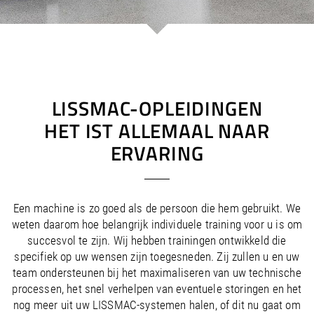
/
/
Saudi Arabia
Hungary
EN
EN
/
/
Singapore
Iceland
EN
EN
/
/
Taiwan
Ireland
EN
EN
/
/
Thailand
Italy
EN
IT
EN
/
/
United Arab Emirates
Kazakhstan
EN
EN
/
/
Uzbekistan
Latvia
EN
EN
LISSMAC-OPLEIDINGEN
/
/
Liechtenstein
Viet Nam
EN
EN
DE
HET IST ALLEMAAL NAAR
/
Lithuania
EN
ERVARING
/
Luxembourg
EN
DE
FR
/
Malta
EN
/
Netherlands
EN
NL
/
Norway
EN
Een machine is zo goed als de persoon die hem gebruikt. We
/
Poland
EN
weten daarom hoe belangrijk individuele training voor u is om
/
Portugal
EN
ES
succesvol te zijn. Wij hebben trainingen ontwikkeld die
/
Romania
EN
specifiek op uw wensen zijn toegesneden. Zij zullen u en uw
/
Russian Federation
EN
team ondersteunen bij het maximaliseren van uw technische
/
Serbia
EN
processen, het snel verhelpen van eventuele storingen en het
/
Slovakia
EN
nog meer uit uw LISSMAC-systemen halen, of dit nu gaat om