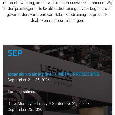
/
Slovenia
EN
efficiënte werking, ombouw of onderhoudswerkzaamheden. Wij
/
Spain
EN
ES
bieden praktijkgerichte kwalificatietrainingen voor beginners en
/
Sweden
EN
gevorderden, variërend van Gebruikerstraining tot product-,
/
Switzerland
EN
DE
FR
IT
dealer- en monteurstrainingen.
/
Turkey
EN
/
Ukraine
EN
/
United Kingdom
EN
SEP
extension training (int.) / METAL PROCESSING
September 21 - 25, 2026
Training schedule:
Date: Monday to Friday // September 21, 2020 -
September 25, 2026