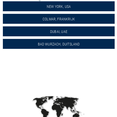
NEW YORK, USA
COLMAR, FRANKRIJK
DUBAI, UAE
BAD WURZACH, DUITSLAND