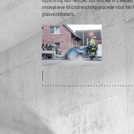
Oprichting van NexTec System AB in Zweden. Start 
innovatieve Microtrenching-procedé voor het legge
glasvezelkabels.