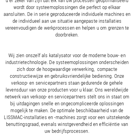
u er zeker van zijn dat elk van uw processen geoptimaliseerd
/
Slovenia
EN
wordt door systeemoplossingen die perfect op elkaar
/
Spain
EN
ES
aansluiten. De in serie geproduceerde individuele machines en
/
Sweden
EN
de individueel aan uw situatie aangepaste installaties
/
Switzerland
EN
DE
FR
IT
vereenvoudigen de werkprocessen en helpen u om grenzen te
/
Turkey
EN
doorbreken.
/
Ukraine
EN
/
United Kingdom
EN
Wij zien onszelf als katalysator voor de moderne bouw- en
industrietechnologie. De systeemoplossingen onderscheiden
zich door de hoogwaardige verwerking, compacte
constructiewijze en gebruiksvriendelijke bediening. Onze
verkoop- en servicepartners staan gedurende de gehele
levensduur van onze producten voor u klaar. Ons wereldwijde
netwerk van verkoop- en servicepartners stelt ons in staat om
bij uitdagingen snelle en ongecompliceerde oplossingen
mogelijk te maken. De optimale beschikbaarheid van de
LISSMAC-installaties en -machines zorgt voor een uitstekende
benuttingsgraad, evenals winstgevendheid en efficiëntie van
uw bedrijfsprocessen.