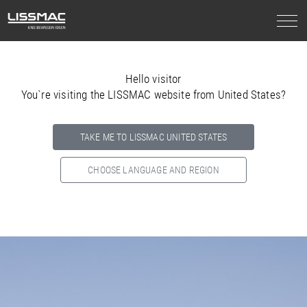
Hello visitor
You`re visiting the LISSMAC website from United States?
TAKE ME TO LISSMAC UNITED STATES
CHOOSE LANGUAGE AND REGION
Select your country below so we can show
you the correct
information for your location.
NORTH AMERICA
SOUTH AMERICA