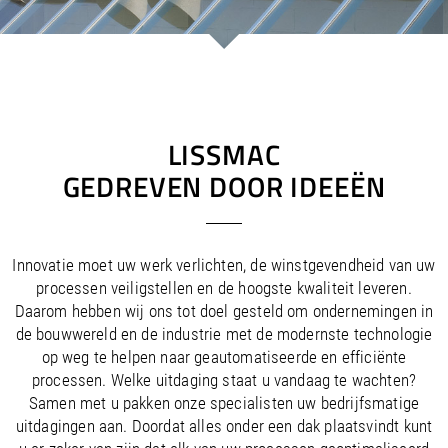
/
/
Saudi Arabia
Hungary
EN
EN
/
/
Singapore
Iceland
EN
EN
/
/
Taiwan
Ireland
EN
EN
/
/
Thailand
Italy
EN
IT
EN
/
/
United Arab Emirates
Kazakhstan
EN
EN
/
/
Uzbekistan
Latvia
EN
EN
LISSMAC
/
/
Liechtenstein
Viet Nam
EN
EN
DE
GEDREVEN DOOR IDEEËN
/
Lithuania
EN
/
Luxembourg
EN
DE
FR
/
Malta
EN
/
Netherlands
EN
NL
Innovatie moet uw werk verlichten, de winstgevendheid van uw
/
Norway
EN
processen veiligstellen en de hoogste kwaliteit leveren.
/
Poland
EN
Daarom hebben wij ons tot doel gesteld om ondernemingen in
/
Portugal
EN
ES
de bouwwereld en de industrie met de modernste technologie
/
op weg te helpen naar geautomatiseerde en efficiënte
Romania
EN
/
processen. Welke uitdaging staat u vandaag te wachten?
Russian Federation
EN
Samen met u pakken onze specialisten uw bedrijfsmatige
/
Serbia
EN
uitdagingen aan. Doordat alles onder een dak plaatsvindt kunt
/
Slovakia
EN