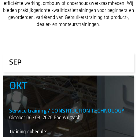
/
Slovenia
EN
efficiënte werking, ombouw of onderhoudswerkzaamheden. Wij
/
Spain
EN
ES
bieden praktijkgerichte kwalificatietrainingen voor beginners en
/
Sweden
EN
gevorderden, variërend van Gebruikerstraining tot product-,
/
Switzerland
EN
DE
FR
IT
dealer- en monteurstrainingen.
/
Turkey
EN
/
Ukraine
EN
/
United Kingdom
EN
SEP
OKT
Service training / CONSTRUCTION TECHNOLOGY
Oktober 06 - 08, 2026 Bad Wurzach
Training schedule: