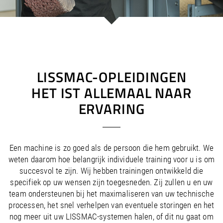
/
/
Saudi Arabia
Hungary
EN
EN
/
/
Singapore
Iceland
EN
EN
/
/
Taiwan
Ireland
EN
EN
/
/
Thailand
Italy
EN
IT
EN
/
/
United Arab Emirates
Kazakhstan
EN
EN
/
/
Uzbekistan
Latvia
EN
EN
LISSMAC-OPLEIDINGEN
/
/
Liechtenstein
Viet Nam
EN
EN
DE
HET IST ALLEMAAL NAAR
/
Lithuania
EN
ERVARING
/
Luxembourg
EN
DE
FR
/
Malta
EN
/
Netherlands
EN
NL
/
Norway
EN
Een machine is zo goed als de persoon die hem gebruikt. We
/
Poland
EN
weten daarom hoe belangrijk individuele training voor u is om
/
Portugal
EN
ES
succesvol te zijn. Wij hebben trainingen ontwikkeld die
/
Romania
EN
specifiek op uw wensen zijn toegesneden. Zij zullen u en uw
/
Russian Federation
EN
team ondersteunen bij het maximaliseren van uw technische
/
Serbia
EN
processen, het snel verhelpen van eventuele storingen en het
/
Slovakia
EN
nog meer uit uw LISSMAC-systemen halen, of dit nu gaat om