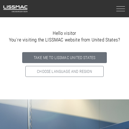
Hello visitor
You`re visiting the LISSMAC website from United States?
TAKE ME TO LISSMAC UNITED STATES
CHOOSE LANGUAGE AND REGION
Select your country below so we can show
you the correct
information for your location.
NORTH AMERICA
SOUTH AMERICA