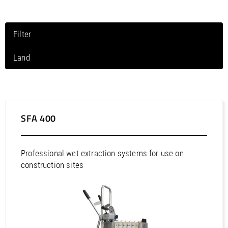
/
Slovenia
EN
/
Spain
EN
ES
/
Sweden
EN
Filter
/
Switzerland
EN
DE
FR
IT
/
Turkey
EN
Land
/
Ukraine
EN
/
United Kingdom
EN
Noord-Amerika / Canada
Noord-Amerika / Mexico
Noord-Amerika / Puerto Rico
SFA 400
Noord-Amerika / Verenigde Staten
Zuid-Amerika / Argentinië
Professional wet extraction systems for use on
Zuid-Amerika / Bolivia
construction sites
Zuid-Amerika / Brazilië
Zuid-Amerika / Chili
Zuid-Amerika / Colombia
Zuid-Amerika / Peru