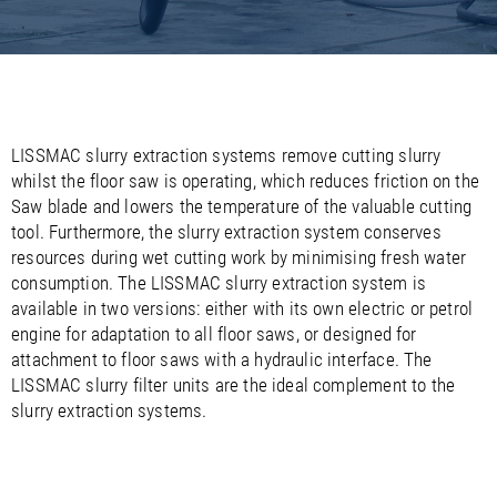
/
/
Saudi Arabia
Hungary
EN
EN
/
/
Singapore
Iceland
EN
EN
/
/
Taiwan
Ireland
EN
EN
/
/
Thailand
Italy
EN
IT
EN
/
/
United Arab Emirates
Kazakhstan
EN
EN
/
/
LISSMAC slurry extraction systems remove cutting slurry
Uzbekistan
Latvia
EN
EN
whilst the floor saw is operating, which reduces friction on the
/
/
Liechtenstein
Viet Nam
EN
EN
DE
Saw blade and lowers the temperature of the valuable cutting
/
Lithuania
EN
tool. Furthermore, the slurry extraction system conserves
/
Luxembourg
EN
DE
FR
resources during wet cutting work by minimising fresh water
/
Malta
EN
consumption. The LISSMAC slurry extraction system is
/
Netherlands
EN
NL
available in two versions: either with its own electric or petrol
/
Norway
EN
engine for adaptation to all floor saws, or designed for
/
Poland
EN
attachment to floor saws with a hydraulic interface. The
/
Portugal
EN
ES
LISSMAC slurry filter units are the ideal complement to the
/
Romania
EN
slurry extraction systems.
/
Russian Federation
EN
/
Serbia
EN
/
Slovakia
EN