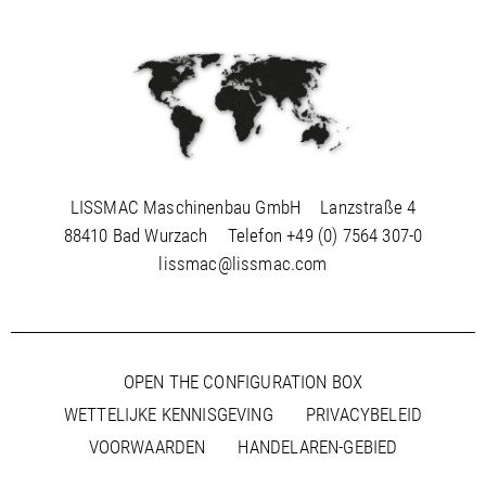
Azië / Singapore
Azië / Taiwan
Azië / Thailand
Azië / Verenigde Arabische Emiraten
Azië / Vietnam
Australië / Australië
LISSMAC Maschinenbau GmbH
Lanzstraße 4
Australië / Nieuw-Zeeland
88410 Bad Wurzach
Telefon
+49 (0) 7564 307-0
lissmac@lissmac.com
OPEN THE CONFIGURATION BOX
WETTELIJKE KENNISGEVING
PRIVACYBELEID
VOORWAARDEN
HANDELAREN-GEBIED