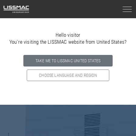
Hello visitor
You`re visiting the LISSMAC website from United States?
TAKE ME TO LISSMAC UNITED STATES
CHOOSE LANGUAGE AND REGION
Select your country below so we can show
you the correct
information for your location.
NORTH AMERICA
SOUTH AMERICA