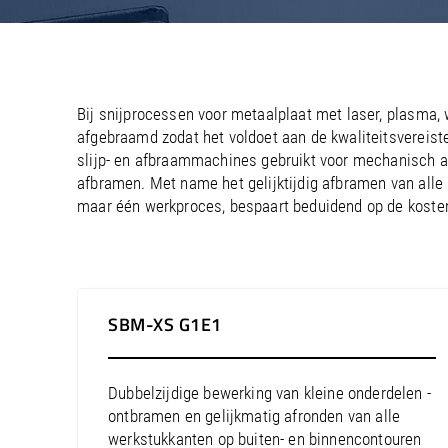
/
/
France
Oman
EN
EN
FR
Enkelzi
Oploss
/
/
Germany
Philippines
EN
EN
DE
Enkelzi
Automa
Gebrui
Bij snijprocessen voor metaalplaat met laser, plasma,
afgebraamd zodat het voldoet aan de kwaliteitsvereist
slijp- en afbraammachines gebruikt voor mechanisch
afbramen. Met name het gelijktijdig afbramen van alle 
maar één werkproces, bespaart beduidend op de kosten
SBM-XS G1E1
Dubbelzijdige bewerking van kleine onderdelen -
ontbramen en gelijkmatig afronden van alle
werkstukkanten op buiten- en binnencontouren