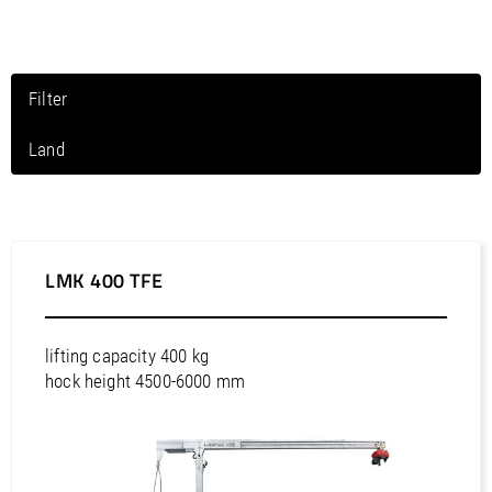
/
Slovenia
EN
/
Spain
EN
ES
/
Sweden
EN
/
Switzerland
EN
DE
FR
IT
Filter
/
Turkey
EN
/
Ukraine
EN
Land
/
United Kingdom
EN
Noord-Amerika / Canada
Noord-Amerika / Mexico
Noord-Amerika / Puerto Rico
LMK 400 TFE
Noord-Amerika / Verenigde Staten
Zuid-Amerika / Argentinië
lifting capacity 400 kg
Zuid-Amerika / Bolivia
hock height 4500-6000 mm
Zuid-Amerika / Brazilië
Zuid-Amerika / Chili
Zuid-Amerika / Colombia