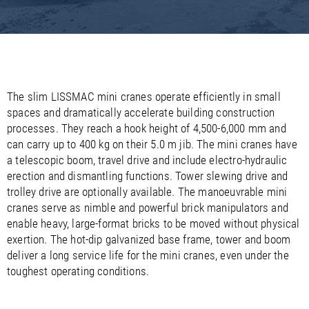
/
/
Saudi Arabia
Hungary
EN
EN
/
/
Singapore
Iceland
EN
EN
/
/
Taiwan
Ireland
EN
EN
/
/
Thailand
Italy
EN
IT
EN
/
/
United Arab Emirates
Kazakhstan
EN
EN
/
/
The slim LISSMAC mini cranes operate efficiently in small
Uzbekistan
Latvia
EN
EN
spaces and dramatically accelerate building construction
/
/
Liechtenstein
Viet Nam
EN
EN
DE
processes. They reach a hook height of 4,500-6,000 mm and
/
Lithuania
EN
can carry up to 400 kg on their 5.0 m jib. The mini cranes have
/
Luxembourg
EN
DE
FR
a telescopic boom, travel drive and include electro-hydraulic
/
Malta
EN
erection and dismantling functions. Tower slewing drive and
/
Netherlands
EN
NL
trolley drive are optionally available. The manoeuvrable mini
/
Norway
EN
cranes serve as nimble and powerful brick manipulators and
/
Poland
EN
enable heavy, large-format bricks to be moved without physical
/
Portugal
EN
ES
exertion. The hot-dip galvanized base frame, tower and boom
/
Romania
EN
deliver a long service life for the mini cranes, even under the
/
Russian Federation
EN
toughest operating conditions.
/
Serbia
EN
/
Slovakia
EN