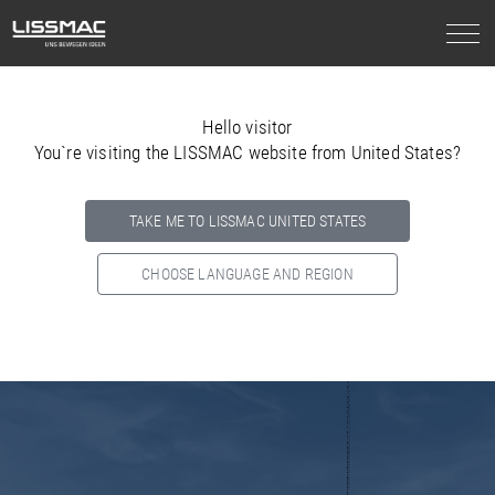
Hello visitor
You`re visiting the LISSMAC website from United States?
TAKE ME TO LISSMAC UNITED STATES
CHOOSE LANGUAGE AND REGION
Select your country below so we can show
you the correct
information for your location.
NORTH AMERICA
SOUTH AMERICA