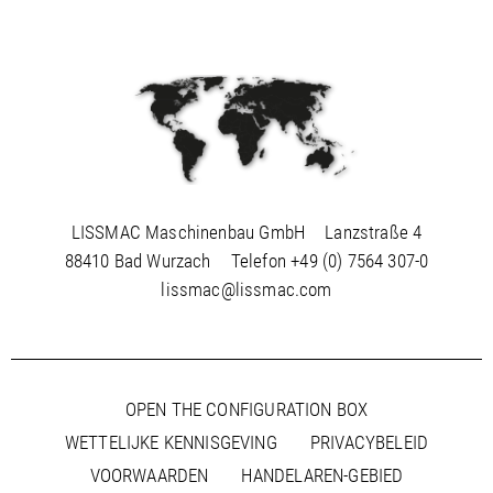
Azië / Bahrein
Azië / China
Azië / Filippijnen
Azië / Hongkong
Azië / India
Azië / Indonesië
Azië / Israël
LISSMAC Maschinenbau GmbH
Lanzstraße 4
Azië / Japan
88410 Bad Wurzach
Telefon
+49 (0) 7564 307-0
Azië / Koeweit
lissmac@lissmac.com
Azië / Korea, Democratische
Azië / Korea, Republiek van
Azië / Maleisië
OPEN THE CONFIGURATION BOX
Azië / Oezbekistan
WETTELIJKE KENNISGEVING
PRIVACYBELEID
Azië / Oman
VOORWAARDEN
HANDELAREN-GEBIED
Azië / Qatar