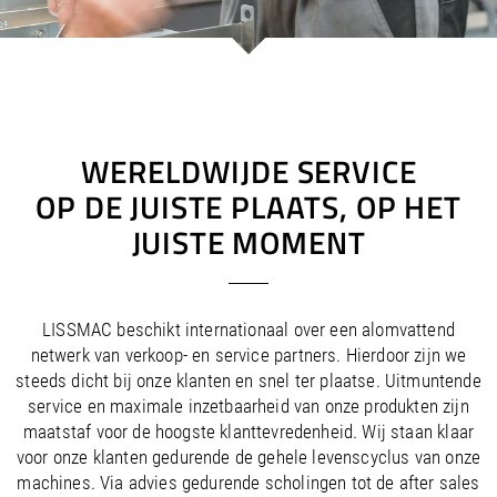
/
/
Saudi Arabia
Hungary
EN
EN
/
/
Singapore
Iceland
EN
EN
/
/
Taiwan
Ireland
EN
EN
/
/
Thailand
Italy
EN
IT
EN
/
/
United Arab Emirates
Kazakhstan
EN
EN
/
/
Uzbekistan
Latvia
EN
EN
WERELDWIJDE SERVICE
/
/
Liechtenstein
Viet Nam
EN
EN
DE
OP DE JUISTE PLAATS, OP HET
/
Lithuania
EN
JUISTE MOMENT
/
Luxembourg
EN
DE
FR
/
Malta
EN
/
Netherlands
EN
NL
/
Norway
EN
LISSMAC beschikt internationaal over een alomvattend
/
Poland
EN
netwerk van verkoop- en service partners. Hierdoor zijn we
/
Portugal
EN
ES
steeds dicht bij onze klanten en snel ter plaatse. Uitmuntende
/
Romania
EN
service en maximale inzetbaarheid van onze produkten zijn
/
Russian Federation
EN
maatstaf voor de hoogste klanttevredenheid. Wij staan klaar
/
Serbia
EN
voor onze klanten gedurende de gehele levenscyclus van onze
/
Slovakia
EN
machines. Via advies gedurende scholingen tot de after sales