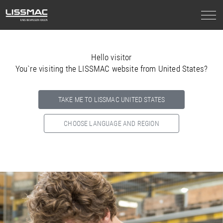
Hello visitor
You`re visiting the LISSMAC website from United States?
TAKE ME TO LISSMAC UNITED STATES
CHOOSE LANGUAGE AND REGION
Select your country below so we can show
you the correct
information for your location.
NORTH AMERICA
SOUTH AMERICA