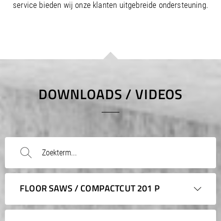
/
Slovenia
EN
service bieden wij onze klanten uitgebreide ondersteuning.
/
Spain
EN
ES
/
Sweden
EN
/
Switzerland
EN
DE
FR
IT
/
Turkey
EN
/
Ukraine
EN
/
United Kingdom
EN
DOWNLOADS / VIDEOS
FLOOR SAWS / COMPACTCUT 201 P
Instruction manuals / Lists of spare parts