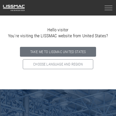
Hello visitor
You`re visiting the LISSMAC website from United States?
TAKE ME TO LISSMAC UNITED STATES
CHOOSE LANGUAGE AND REGION
Select your country below so we can show
you the correct
information for your location.
NORTH AMERICA
SOUTH AMERICA