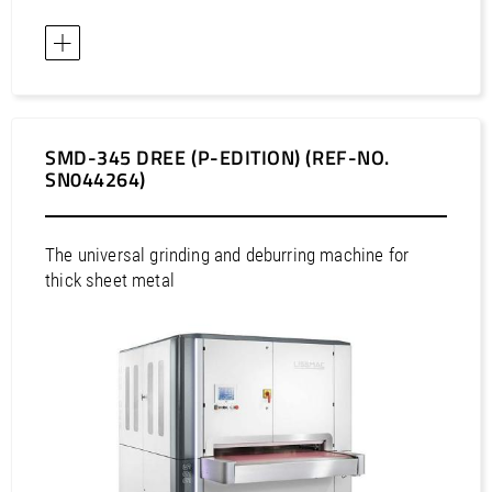
Europa / Duitsland
Europa / Estland
Europa / Finland
Europa / Frankrijk
Europa / Griekenland
SMD-345 DREE (P-EDITION) (REF-NO.
Europa / Hongarije
SN044264)
Europa / Ierland
Europa / IJsland
The universal grinding and deburring machine for
Europa / Italië
thick sheet metal
Europa / Kazachstan
Europa / Kroatië
Europa / Letland
Europa / Liechtenstein
Europa / Litouwen
Europa / Luxemburg