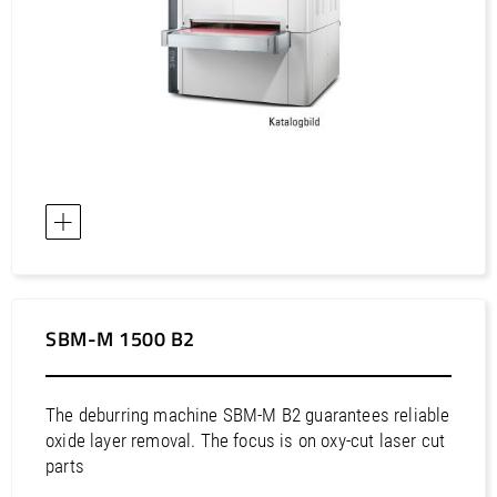
Europa / Verenigd Koninkrijk
Europa / Wit-Rusland
Europa / Zweden
Europa / Zwitserland
Afrika / Egypte
Afrika / Marokko
Afrika / Tunesië
Afrika / Zuid-Afrika
Azië / Bahrein
Azië / China
SBM-M 1500 B2
Azië / Filippijnen
Azië / Hongkong
Azië / India
The deburring machine SBM-M B2 guarantees reliable
oxide layer removal. The focus is on oxy-cut laser cut
Azië / Indonesië
parts
Azië / Israël