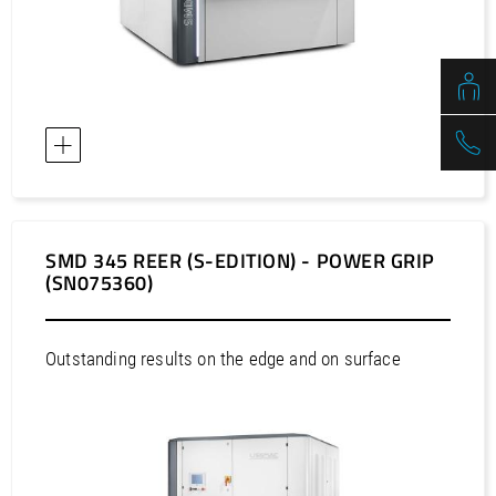
Europa / Malta
Europa / Nederland
Europa / Noorwegen
Europa / Oekraïne
Europa / Oostenrijk
Europa / Polen
Europa / Portugal
Europa / Roemenië
SMD 345 REER (S-EDITION) - POWER GRIP
Europa / Russische Federatie
(SN075360)
Europa / Servië
Europa / Slovenië
Outstanding results on the edge and on surface
Europa / Slowakije
Europa / Spanje
Europa / Tsjechische Republiek
Europa / Turkije