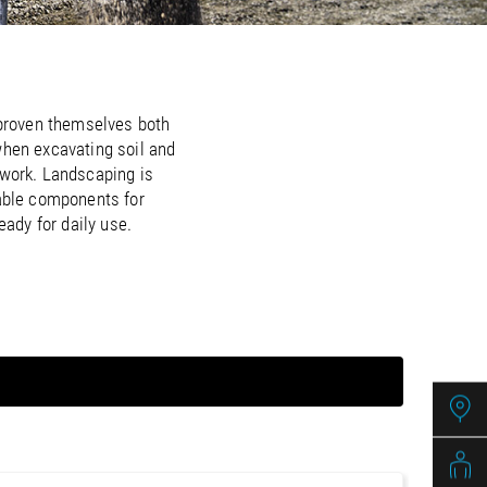
/
raine
EN
/
ited Kingdom
EN
 proven themselves both
when excavating soil and
 work. Landscaping is
rable components for
eady for daily use.