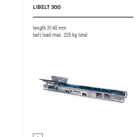
Noord-Amerika / Puerto Rico
LIBELT 300
Noord-Amerika / Verenigde Staten
Zuid-Amerika / Argentinië
length 3140 mm
Zuid-Amerika / Bolivia
belt load max. 225 kg total
Zuid-Amerika / Brazilië
Zuid-Amerika / Chili
Zuid-Amerika / Colombia
Zuid-Amerika / Peru
Zuid-Amerika / Uruguay
Europa / België
Europa / Bosnië en Herzegovina
Europa / Bulgarije
Europa / Cyprus
Europa / Denemarken
Europa / Duitsland