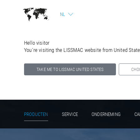
NL
Hello visitor
You`re visiting the LISSMAC website from United Stat
TAKE ME TO LISSMAC UNITED STATES
CHO
Select your country below so we can show
you the correct information for your location.
PRODUCTEN
SERVICE
ONDERNEMING
CA