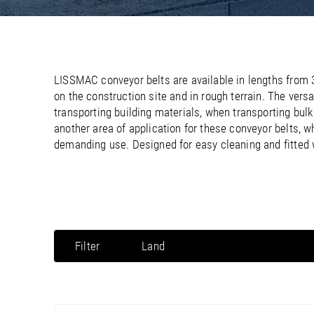
/
/
France
Oman
EN
EN
FR
/
/
Germany
Philippines
EN
EN
DE
LISSMAC conveyor belts are available in lengths from
on the construction site and in rough terrain. The ver
transporting building materials, when transporting bul
another area of application for these conveyor belts, 
demanding use. Designed for easy cleaning and fitted wit
Filter
Land
Noord-Amerika / Canada
Noord-Amerika / Mexico