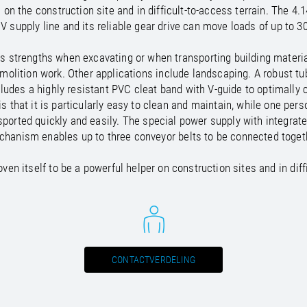
/
Netherlands
EN
NL
Uk
n the construction site and in difficult-to-access terrain. The 4.
/
Norway
EN
Un
 supply line and its reliable gear drive can move loads of up to 3
s strengths when excavating or when transporting building materials
emolition work. Other applications include landscaping. A robust tu
udes a highly resistant PVC cleat band with V-guide to optimally 
is that it is particularly easy to clean and maintain, while one pers
nsported quickly and easily. The special power supply with integrat
hanism enables up to three conveyor belts to be connected toget
en itself to be a powerful helper on construction sites and in diffi
CONTACTVERDELING