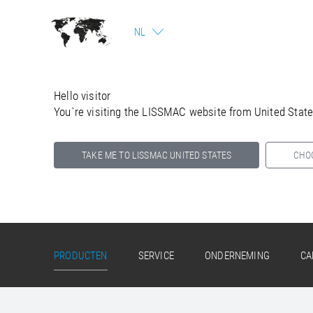
NL
Hello visitor
You`re visiting the LISSMAC website from United Stat
TAKE ME TO LISSMAC UNITED STATES
CHO
Select your country below so we can show
you the correct information for your location.
PRODUCTEN
SERVICE
ONDERNEMING
CA