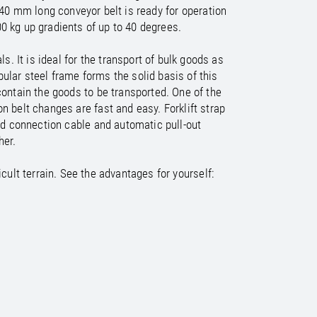
/
raine
EN
140 mm long conveyor belt is ready for operation
/
ited Kingdom
EN
00 kg up gradients of up to 40 degrees.
. It is ideal for the transport of bulk goods as
bular steel frame forms the solid basis of this
contain the goods to be transported. One of the
on belt changes are fast and easy. Forklift strap
ed connection cable and automatic pull-out
her.
cult terrain. See the advantages for yourself: