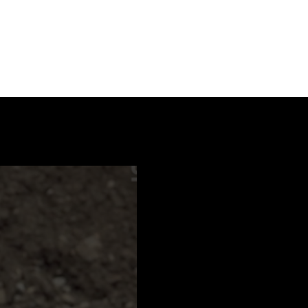
PDF / 1,4 MB
d sewer work, mining, excavation, industrial and
PDF / 0,9 MB
PDF / 0,9 MB
PDF / 0,8 MB
PDF / 0,8 MB
PDF / 0,8 MB
PDF / 0,8 MB
PDF / 0,8 MB
PDF / 0,8 MB
PDF / 0,9 MB