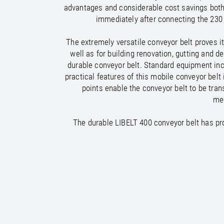
/
/
France
Oman
EN
EN
FR
advantages and considerable cost savings both o
/
/
Germany
Philippines
EN
EN
DE
immediately after connecting the 230 V
The extremely versatile conveyor belt proves it
well as for building renovation, gutting and d
durable conveyor belt. Standard equipment incl
practical features of this mobile conveyor belt 
points enable the conveyor belt to be tra
mec
The durable LIBELT 400 conveyor belt has prov