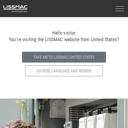
Hello visitor
You`re visiting the LISSMAC website from United States?
TAKE ME TO LISSMAC UNITED STATES
CHOOSE LANGUAGE AND REGION
Select your country below so we can show
you the correct
information for your location.
NORTH AMERICA
SOUTH AMERICA