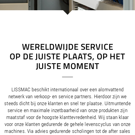
/
/
Saudi Arabia
Hungary
EN
EN
/
/
Singapore
Iceland
EN
EN
/
/
Taiwan
Ireland
EN
EN
/
/
Thailand
Italy
EN
IT
EN
/
/
United Arab Emirates
Kazakhstan
EN
EN
/
/
Uzbekistan
Latvia
EN
EN
WERELDWIJDE SERVICE
/
/
Liechtenstein
Viet Nam
EN
EN
DE
OP DE JUISTE PLAATS, OP HET
/
Lithuania
EN
JUISTE MOMENT
/
Luxembourg
EN
DE
FR
/
Malta
EN
/
Netherlands
EN
NL
/
Norway
EN
LISSMAC beschikt internationaal over een alomvattend
/
Poland
EN
netwerk van verkoop- en service partners. Hierdoor zijn we
/
Portugal
EN
ES
steeds dicht bij onze klanten en snel ter plaatse. Uitmuntende
/
Romania
EN
service en maximale inzetbaarheid van onze produkten zijn
/
Russian Federation
EN
maatstaf voor de hoogste klanttevredenheid. Wij staan klaar
/
Serbia
EN
voor onze klanten gedurende de gehele levenscyclus van onze
/
Slovakia
EN
machines. Via advies gedurende scholingen tot de after sales