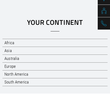
/
Slovenia
EN
/
Spain
EN
ES
/
Sweden
EN
/
Switzerland
EN
DE
FR
IT
YOUR CONTINENT
/
Turkey
EN
/
Ukraine
EN
/
United Kingdom
EN
Africa
Asia
Australia
Europe
North America
South America