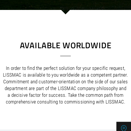
/
/
Saudi Arabia
Hungary
EN
EN
/
/
Singapore
Iceland
EN
EN
/
/
Taiwan
Ireland
EN
EN
/
/
Thailand
Italy
EN
IT
EN
/
/
United Arab Emirates
Kazakhstan
EN
EN
/
/
Uzbekistan
Latvia
EN
EN
AVAILABLE WORLDWIDE
/
/
Liechtenstein
Viet Nam
EN
EN
DE
/
Lithuania
EN
/
Luxembourg
EN
DE
FR
In order to find the perfect solution for your specific request,
/
Malta
EN
LISSMAC is available to you worldwide as a competent partner.
/
Netherlands
EN
NL
Commitment and customer-orientation on the side of our sales
/
Norway
EN
department are part of the LISSMAC company philosophy and
/
Poland
EN
a decisive factor for success. Take the common path from
/
Portugal
EN
ES
comprehensive consulting to commissioning with LISSMAC.
/
Romania
EN
/
Russian Federation
EN
/
Serbia
EN
/
Slovakia
EN