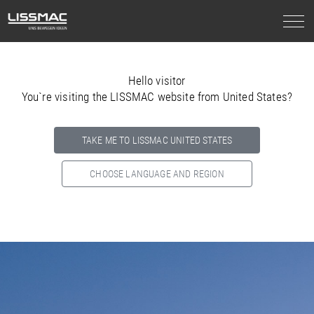
Hello visitor
You`re visiting the LISSMAC website from United States?
TAKE ME TO LISSMAC UNITED STATES
CHOOSE LANGUAGE AND REGION
Select your country below so we can show
you the correct
information for your location.
NORTH AMERICA
SOUTH AMERICA