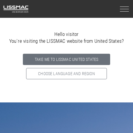
Hello visitor
You`re visiting the LISSMAC website from United States?
TAKE ME TO LISSMAC UNITED STATES
CHOOSE LANGUAGE AND REGION
Select your country below so we can show
you the correct
information for your location.
NORTH AMERICA
SOUTH AMERICA