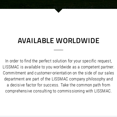
/
/
Saudi Arabia
Hungary
EN
EN
/
/
Singapore
Iceland
EN
EN
/
/
Taiwan
Ireland
EN
EN
/
/
Thailand
Italy
EN
IT
EN
/
/
United Arab Emirates
Kazakhstan
EN
EN
/
/
Uzbekistan
Latvia
EN
EN
AVAILABLE WORLDWIDE
/
/
Liechtenstein
Viet Nam
EN
EN
DE
/
Lithuania
EN
/
Luxembourg
EN
DE
FR
In order to find the perfect solution for your specific request,
/
Malta
EN
LISSMAC is available to you worldwide as a competent partner.
/
Netherlands
EN
NL
Commitment and customer-orientation on the side of our sales
/
Norway
EN
department are part of the LISSMAC company philosophy and
/
Poland
EN
a decisive factor for success. Take the common path from
/
Portugal
EN
ES
comprehensive consulting to commissioning with LISSMAC.
/
Romania
EN
/
Russian Federation
EN
/
Serbia
EN
/
Slovakia
EN