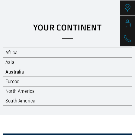
/
Slovenia
EN
/
Spain
EN
ES
/
Sweden
EN
/
Switzerland
EN
DE
FR
IT
YOUR CONTINENT
/
Turkey
EN
/
Ukraine
EN
/
United Kingdom
EN
Africa
Asia
Australia
Europe
North America
South America