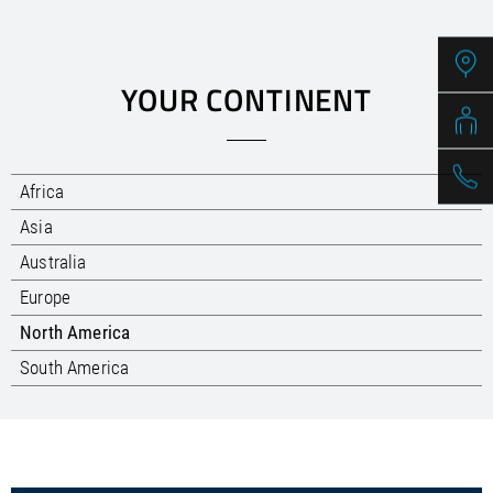
/
Slovenia
EN
/
Spain
EN
ES
/
Sweden
EN
/
Switzerland
EN
DE
FR
IT
YOUR CONTINENT
/
Turkey
EN
/
Ukraine
EN
/
United Kingdom
EN
Africa
Asia
Australia
Europe
North America
South America