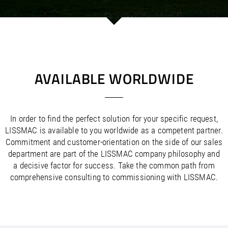
/
/
Saudi Arabia
Hungary
EN
EN
/
/
Singapore
Iceland
EN
EN
/
/
Taiwan
Ireland
EN
EN
/
/
Thailand
Italy
EN
IT
EN
/
/
United Arab Emirates
Kazakhstan
EN
EN
/
/
Uzbekistan
Latvia
EN
EN
AVAILABLE WORLDWIDE
/
/
Liechtenstein
Viet Nam
EN
EN
DE
/
Lithuania
EN
/
Luxembourg
EN
DE
FR
In order to find the perfect solution for your specific request,
/
Malta
EN
LISSMAC is available to you worldwide as a competent partner.
/
Netherlands
EN
NL
Commitment and customer-orientation on the side of our sales
/
Norway
EN
department are part of the LISSMAC company philosophy and
/
Poland
EN
a decisive factor for success. Take the common path from
/
Portugal
EN
ES
comprehensive consulting to commissioning with LISSMAC.
/
Romania
EN
/
Russian Federation
EN
/
Serbia
EN
/
Slovakia
EN