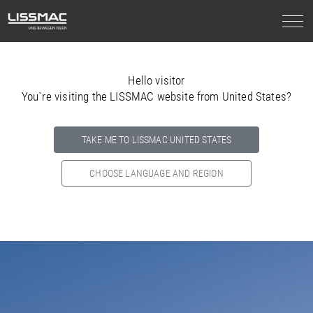
Hello visitor
You`re visiting the LISSMAC website from United States?
TAKE ME TO LISSMAC UNITED STATES
CHOOSE LANGUAGE AND REGION
Select your country below so we can show
you the correct
information for your location.
NORTH AMERICA
SOUTH AMERICA