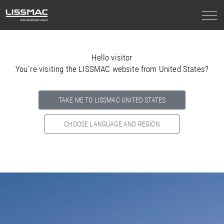
Hello visitor
You`re visiting the LISSMAC website from United States?
TAKE ME TO LISSMAC UNITED STATES
CHOOSE LANGUAGE AND REGION
Select your country below so we can show
you the correct
information for your location.
NORTH AMERICA
SOUTH AMERICA