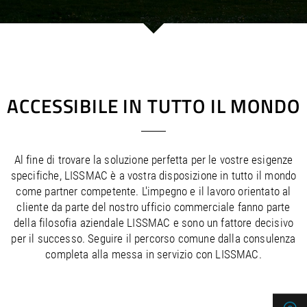
/
/
Saudi Arabia
Hungary
EN
EN
/
/
Singapore
Iceland
EN
EN
/
/
Taiwan
Ireland
EN
EN
/
/
Thailand
Italy
EN
IT
EN
/
/
United Arab Emirates
Kazakhstan
EN
EN
/
/
Uzbekistan
Latvia
EN
EN
ACCESSIBILE IN TUTTO IL MONDO
/
/
Liechtenstein
Viet Nam
EN
EN
DE
/
Lithuania
EN
/
Luxembourg
EN
DE
FR
Al fine di trovare la soluzione perfetta per le vostre esigenze
/
Malta
EN
specifiche, LISSMAC è a vostra disposizione in tutto il mondo
/
Netherlands
EN
NL
come partner competente. L'impegno e il lavoro orientato al
/
Norway
EN
cliente da parte del nostro ufficio commerciale fanno parte
/
Poland
EN
della filosofia aziendale LISSMAC e sono un fattore decisivo
/
Portugal
EN
ES
per il successo. Seguire il percorso comune dalla consulenza
/
Romania
EN
completa alla messa in servizio con LISSMAC.
/
Russian Federation
EN
/
Serbia
EN
/
Slovakia
EN