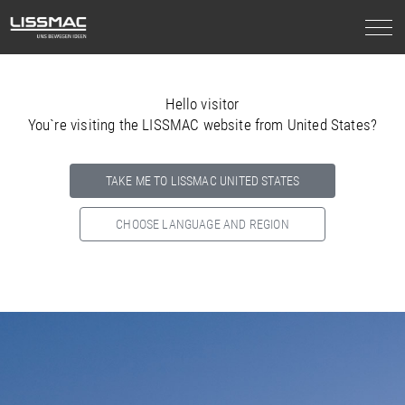
Hello visitor
You`re visiting the LISSMAC website from United States?
TAKE ME TO LISSMAC UNITED STATES
CHOOSE LANGUAGE AND REGION
Select your country below so we can show
you the correct
information for your location.
NORTH AMERICA
SOUTH AMERICA