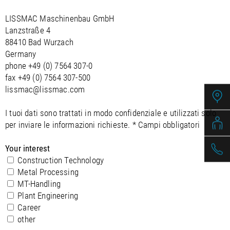
/
Slovenia
EN
/
Spain
EN
ES
LISSMAC Maschinenbau GmbH
/
Sweden
EN
Lanzstraße 4
/
Switzerland
EN
DE
FR
IT
88410 Bad Wurzach
/
Turkey
EN
Germany
/
Ukraine
EN
phone
+49 (0) 7564 307-0
/
United Kingdom
EN
fax +49 (0) 7564 307-500
lissmac@lissmac.com
I tuoi dati sono trattati in modo confidenziale e utilizzati solo
per inviare le informazioni richieste. * Campi obbligatori
Your interest
Construction Technology
Metal Processing
MT-Handling
Plant Engineering
Career
other