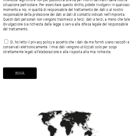
situazione particolare. Per esercitare questo diritto, potete rivolgervi in qualsiasi
momento a noi, in qualità di responsabile del trattamento dei dati o al nostro
responsabile della protezione dei dati ai dati di contatto indicati nell'impronta.
Questi dati personali non vengono trasmessi a terzi. dati a terzi, a meno che tale
divulgazione sia richiesta dalla legge o serva alla difesa legale del responsabile
del trattamento.
Sì, ho letto il
privacy policy
e accetto che i dati da me forniti siano raccolti e
conservati elettronicamente. I miei dati vengono utilizzati solo per scopi
strettamente legati all'elaborazione e alla risposta alla mia richiesta.