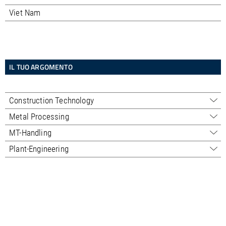
Viet Nam
IL TUO ARGOMENTO
Construction Technology
Sales - Professional
Metal Processing
Sales - Trading
Sales
MT-Handling
Service
Service
Sales
Plant-Engineering
Macchine usate
Macchine usate
Service
Sales