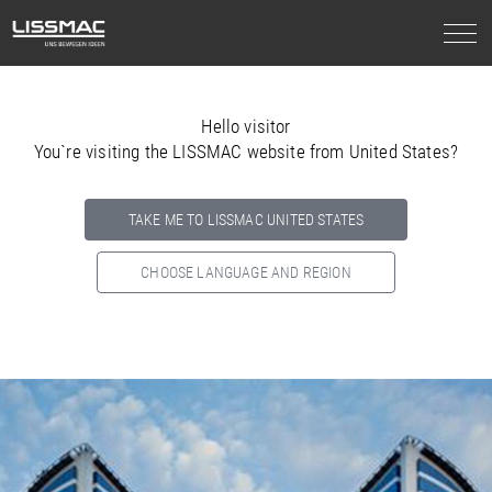
Hello visitor
You`re visiting the LISSMAC website from United States?
TAKE ME TO LISSMAC UNITED STATES
CHOOSE LANGUAGE AND REGION
Select your country below so we can show
you the correct
information for your location.
NORTH AMERICA
SOUTH AMERICA