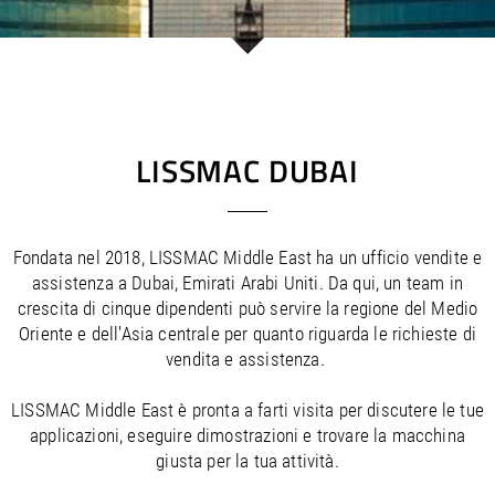
/
/
Saudi Arabia
Hungary
EN
EN
/
/
Singapore
Iceland
EN
EN
/
/
Taiwan
Ireland
EN
EN
/
/
Thailand
Italy
EN
IT
EN
/
/
United Arab Emirates
Kazakhstan
EN
EN
/
/
Uzbekistan
Latvia
EN
EN
LISSMAC DUBAI
/
/
Liechtenstein
Viet Nam
EN
EN
DE
/
Lithuania
EN
/
Luxembourg
EN
DE
FR
Fondata nel 2018, LISSMAC Middle East ha un ufficio vendite e
/
Malta
EN
assistenza a Dubai, Emirati Arabi Uniti. Da qui, un team in
/
Netherlands
EN
NL
crescita di cinque dipendenti può servire la regione del Medio
/
Norway
EN
Oriente e dell'Asia centrale per quanto riguarda le richieste di
/
Poland
EN
vendita e assistenza.
/
Portugal
EN
ES
/
Romania
EN
LISSMAC Middle East è pronta a farti visita per discutere le tue
/
Russian Federation
EN
applicazioni, eseguire dimostrazioni e trovare la macchina
/
Serbia
EN
giusta per la tua attività.
/
Slovakia
EN