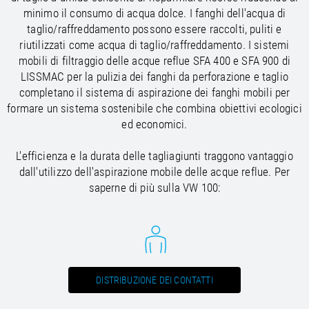
/
Slovenia
EN
minimo il consumo di acqua dolce. I fanghi dell'acqua di
/
Spain
EN
ES
taglio/raffreddamento possono essere raccolti, puliti e
/
Sweden
EN
riutilizzati come acqua di taglio/raffreddamento. I sistemi
/
Switzerland
EN
DE
FR
IT
mobili di filtraggio delle acque reflue SFA 400 e SFA 900 di
/
Turkey
EN
LISSMAC per la pulizia dei fanghi da perforazione e taglio
/
Ukraine
EN
completano il sistema di aspirazione dei fanghi mobili per
/
United Kingdom
EN
formare un sistema sostenibile che combina obiettivi ecologici
ed economici.
L'efficienza e la durata delle tagliagiunti traggono vantaggio
dall'utilizzo dell'aspirazione mobile delle acque reflue. Per
saperne di più sulla VW 100:
DISTRIBUZIONE DEI CONTATTI