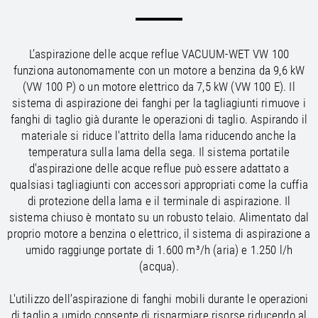
/
/
Saudi Arabia
Hungary
EN
EN
/
/
Singapore
Iceland
EN
EN
/
/
Taiwan
Ireland
EN
EN
L’aspirazione delle acque reflue VACUUM-WET VW 100
/
/
Thailand
Italy
EN
IT
EN
funziona autonomamente con un motore a benzina da 9,6 kW
/
/
United Arab Emirates
Kazakhstan
EN
EN
(VW 100 P) o un motore elettrico da 7,5 kW (VW 100 E). Il
/
/
Uzbekistan
Latvia
EN
EN
sistema di aspirazione dei fanghi per la tagliagiunti rimuove i
/
/
Liechtenstein
Viet Nam
EN
EN
DE
fanghi di taglio già durante le operazioni di taglio. Aspirando il
/
Lithuania
EN
materiale si riduce l'attrito della lama riducendo anche la
/
Luxembourg
EN
DE
FR
temperatura sulla lama della sega. Il sistema portatile
/
d'aspirazione delle acque reflue può essere adattato a
Malta
EN
/
qualsiasi tagliagiunti con accessori appropriati come la cuffia
Netherlands
EN
NL
di protezione della lama e il terminale di aspirazione. Il
/
Norway
EN
sistema chiuso è montato su un robusto telaio. Alimentato dal
/
Poland
EN
proprio motore a benzina o elettrico, il sistema di aspirazione a
/
Portugal
EN
ES
umido raggiunge portate di 1.600 m³/h (aria) e 1.250 l/h
/
Romania
EN
(acqua).
/
Russian Federation
EN
/
Serbia
EN
L'utilizzo dell’aspirazione di fanghi mobili durante le operazioni
/
Slovakia
EN
di taglio a umido consente di risparmiare risorse riducendo al