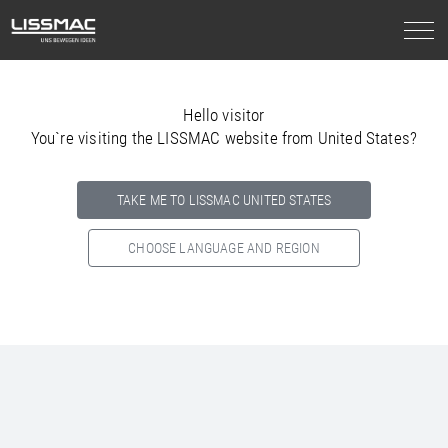
Hello visitor
You`re visiting the LISSMAC website from United States?
TAKE ME TO LISSMAC UNITED STATES
CHOOSE LANGUAGE AND REGION
Select your country below so we can show
you the correct
information for your location.
NORTH AMERICA
SOUTH AMERICA