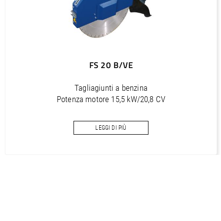
VacuumWet 100 (IT) / Manual, Bedienungsanleitung, Spare
part list, Ersatzteilliste
PDF / 2,5 MB
VacuumWet 100 (RU) / Manual, Bedienungsanleitung, Spare
part list, Ersatzteilliste
FS 20 B/VE
PDF / 5,7 MB
Tagliagiunti a benzina
VacuumWet 100 USA (DE) / Manual, Bedienungsanleitung
Potenza motore 15,5 kW/20,8 CV
PDF / 4 MB
Profondità di taglio 220 mm
VacuumWet 100 USA (EN) / Manual, Bedienungsanleitung
LEGGI DI PIÙ
PDF / 4,2 MB
VacuumWet 300 (DE) / Manual, Bedienungsanleitung, Spare
part list, Ersatzteilliste
PDF / 2,1 MB
VacuumWet 300 (EN) / Manual, Bedienungsanleitung, Spare
part list, Ersatzteilliste
PDF / 2,2 MB