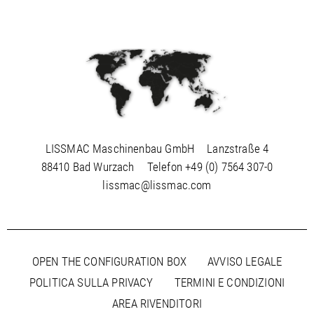
VacuumWet 300 (PL) / Manual, Bedienungsanleitung, Spare
part list, Ersatzteilliste
PDF / 2 MB
VacuumWet 300 (RU) / Manual, Bedienungsanleitung, Spare
part list, Ersatzteilliste
PDF / 2,2 MB
VacuumWet 301 BA incl. ET_EN
LISSMAC Maschinenbau GmbH
Lanzstraße 4
PDF / 3,1 MB
88410 Bad Wurzach
Telefon
+49 (0) 7564 307-0
VacuumWet 301 BA inkl. ET_DE
lissmac@lissmac.com
PDF / 3,1 MB
OPEN THE CONFIGURATION BOX
AVVISO LEGALE
POLITICA SULLA PRIVACY
TERMINI E CONDIZIONI
AREA RIVENDITORI