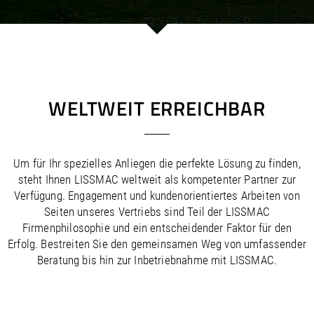
/
/
Saudi Arabia
Hungary
EN
EN
/
/
Singapore
Iceland
EN
EN
/
/
Taiwan
Ireland
EN
EN
/
/
Thailand
Italy
EN
IT
EN
/
/
United Arab Emirates
Kazakhstan
EN
EN
/
/
Uzbekistan
Latvia
EN
EN
WELTWEIT ERREICHBAR
/
/
Liechtenstein
Viet Nam
EN
EN
DE
/
Lithuania
EN
/
Luxembourg
EN
DE
FR
Um für Ihr spezielles Anliegen die perfekte Lösung zu finden,
/
Malta
EN
steht Ihnen LISSMAC weltweit als kompetenter Partner zur
/
Netherlands
EN
NL
Verfügung. Engagement und kundenorientiertes Arbeiten von
/
Norway
EN
Seiten unseres Vertriebs sind Teil der LISSMAC
/
Poland
EN
Firmenphilosophie und ein entscheidender Faktor für den
/
Portugal
EN
ES
Erfolg. Bestreiten Sie den gemeinsamen Weg von umfassender
/
Romania
EN
Beratung bis hin zur Inbetriebnahme mit LISSMAC.
/
Russian Federation
EN
/
Serbia
EN
/
Slovakia
EN