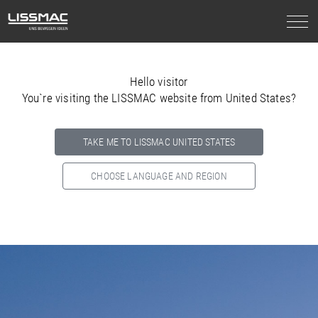
Hello visitor
You`re visiting the LISSMAC website from United States?
TAKE ME TO LISSMAC UNITED STATES
CHOOSE LANGUAGE AND REGION
Select your country below so we can show
you the correct
information for your location.
NORTH AMERICA
SOUTH AMERICA