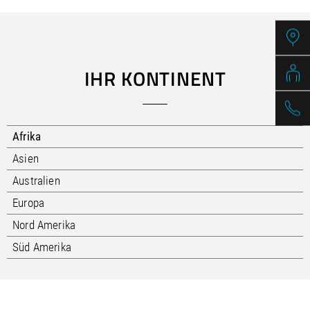
/
Slovenia
EN
/
Spain
EN
ES
/
Sweden
EN
/
Switzerland
EN
DE
FR
IT
/
Turkey
EN
IHR KONTINENT
/
Ukraine
EN
/
United Kingdom
EN
Afrika
Asien
Australien
Europa
Nord Amerika
Süd Amerika