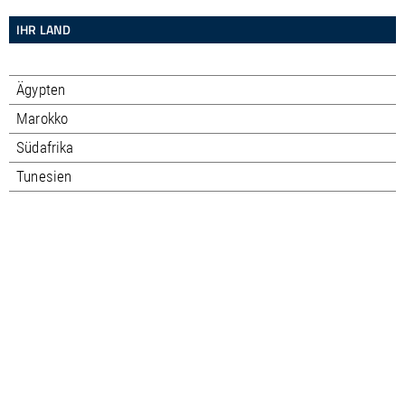
IHR LAND
Ägypten
Marokko
Südafrika
Tunesien