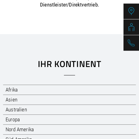
/
Slovenia
EN
Dienstleister/Direktvertrieb.
/
Spain
EN
ES
/
Sweden
EN
/
Switzerland
EN
DE
FR
IT
/
Turkey
EN
/
Ukraine
EN
/
United Kingdom
EN
IHR KONTINENT
Afrika
Asien
Australien
Europa
Nord Amerika