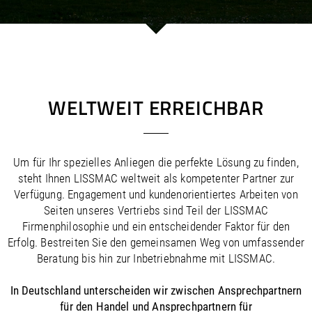
/
/
Saudi Arabia
Hungary
EN
EN
/
/
Singapore
Iceland
EN
EN
/
/
Taiwan
Ireland
EN
EN
/
/
Thailand
Italy
EN
IT
EN
/
/
United Arab Emirates
Kazakhstan
EN
EN
/
/
Uzbekistan
Latvia
EN
EN
WELTWEIT ERREICHBAR
/
/
Liechtenstein
Viet Nam
EN
EN
DE
/
Lithuania
EN
/
Luxembourg
EN
DE
FR
Um für Ihr spezielles Anliegen die perfekte Lösung zu finden,
/
Malta
EN
steht Ihnen LISSMAC weltweit als kompetenter Partner zur
/
Netherlands
EN
NL
Verfügung. Engagement und kundenorientiertes Arbeiten von
/
Norway
EN
Seiten unseres Vertriebs sind Teil der LISSMAC
/
Poland
EN
Firmenphilosophie und ein entscheidender Faktor für den
/
Portugal
EN
ES
Erfolg. Bestreiten Sie den gemeinsamen Weg von umfassender
/
Romania
EN
Beratung bis hin zur Inbetriebnahme mit LISSMAC.
/
Russian Federation
EN
/
Serbia
EN
In Deutschland unterscheiden wir zwischen Ansprechpartnern
/
Slovakia
EN
für den Handel und Ansprechpartnern für