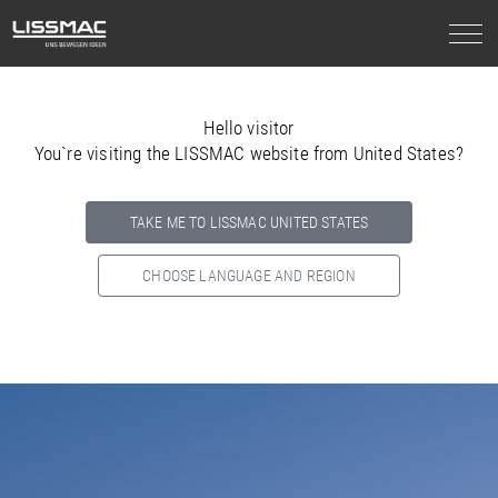
Hello visitor
You`re visiting the LISSMAC website from United States?
TAKE ME TO LISSMAC UNITED STATES
CHOOSE LANGUAGE AND REGION
Select your country below so we can show
you the correct
information for your location.
NORTH AMERICA
SOUTH AMERICA